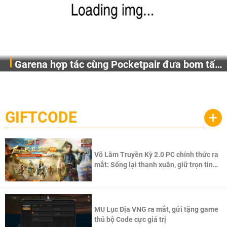
Garena hợp tác cùng Pocketpair đưa bom tấn
Garena Singapore hôm nay đã công bố Palworld Online,
săn thú sinh tồn lên di động với tên gọi
một cuộc phiêu lưu sinh tồn nhiều người chơi mới hiện
Palworld Online
đang được phát triển dựa trên IP Palworld nổi tiếng toàn
cầu, theo giấy phép chính thức từ công ty game Nhật Bản
GIFTCODE
+
Pocketpair, Inc.
Võ Lâm Truyền Kỳ 2.0 PC chính thức ra
mắt: Sống lại thanh xuân, giữ trọn tinh
thần Võ Lâm
MU Lục Địa VNG ra mắt, gửi tặng game
thủ bộ Code cực giá trị