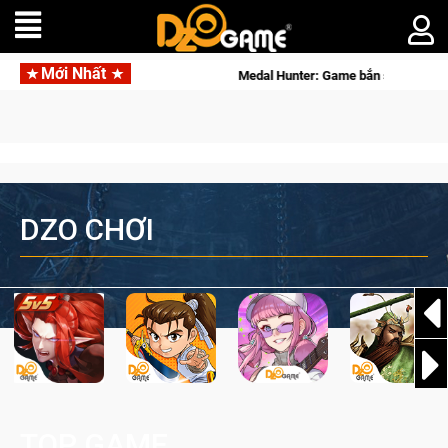
Mới Nhất
t 3 Ngay Hôm Nay
Medal Hunter: Game bắn súng PvP tọa độ đỉn
DZO CHƠI
TOP GAME