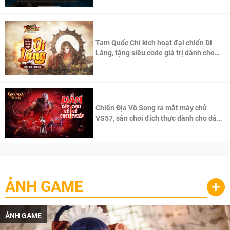
Tam Quốc Chí kích hoạt đại chiến Di
Lăng, tặng siêu code giá trị dành cho
100 độc giả đầu tiên.
Chiến Địa Vô Song ra mắt máy chủ
VS57, sân chơi đích thực dành cho dân
cày
ẢNH GAME
+
ẢNH GAME