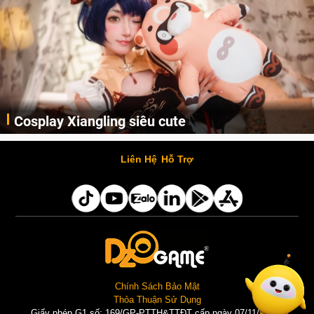
Cosplay Xiangling siêu cute
Cùng thưởng thức những hình ảnh cosplay Xiangling trong Genshin Impact siêu dễ thương của người dùng Weibo "阿包也是兔娘"
Liên Hệ
Hỗ Trợ
Chính Sách Bảo Mật
Thỏa Thuận Sử Dụng
Giấy phép G1 số: 169/GP-PTTH&TTĐT cấp ngày 07/11/2025 |