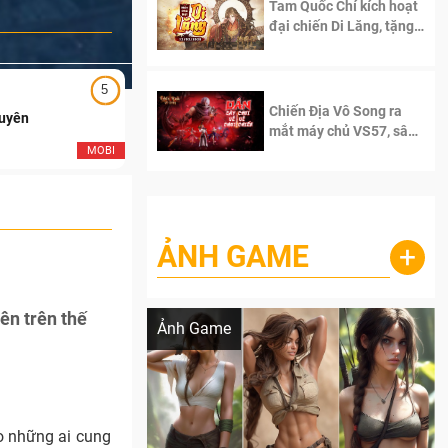
Tam Quốc Chí kích hoạt
đại chiến Di Lăng, tặng
siêu code giá trị dành
cho 100 độc giả đầu
tiên.
5
5
Chiến Địa Vô Song ra
Duyên
Ngạo Thiên Mobile
mắt máy chủ VS57, sân
chơi đích thực dành cho
MOBI
MOB
dân cày
ẢNH GAME
+
Lala Croft vừa nóng vừa xinh dưới nét vẽ
của AI
ên trên thế
Ảnh Game
ho những ai cung