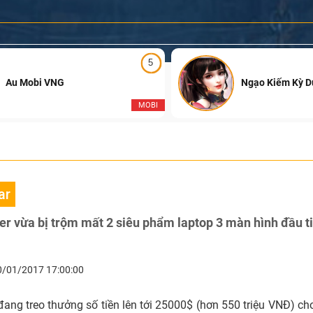
5
Au Mobi VNG
Ngạo Kiếm Kỳ 
MOBI
ar
r vừa bị trộm mất 2 siêu phẩm laptop 3 màn hình đầu ti
0/01/2017 17:00:00
 đang treo thưởng số tiền lên tới 25000$ (hơn 550 triệu VNĐ) c