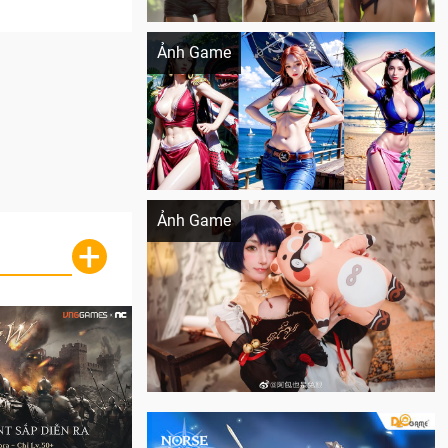
Khi AI Cosplay gái đẹp One Piece
Ảnh Game
Cosplay Xiangling siêu cute
Ảnh Game
+