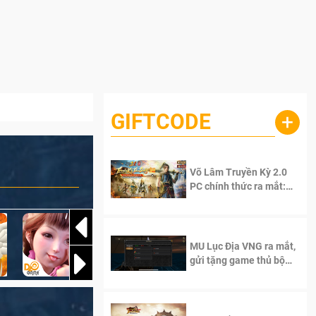
GIFTCODE
+
Võ Lâm Truyền Kỳ 2.0
PC chính thức ra mắt:
Sống lại thanh xuân, giữ
trọn tinh thần Võ Lâm
MU Lục Địa VNG ra mắt,
gửi tặng game thủ bộ
Code cực giá trị