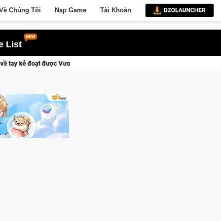
Về Chúng Tôi
Nạp Game
Tài Khoản
 List
Vương Quyền thành Kent sắp tới!
Trial Xtreme Freedom – Game