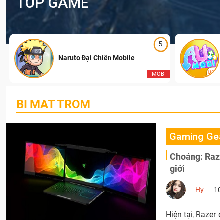
TOP GAME
5
Naruto Đại Chiến Mobile
I
MOBI
BI MAT TROM
Gaming Ge
Choáng: Raze
giới
Hy
1
Hiện tại, Razer