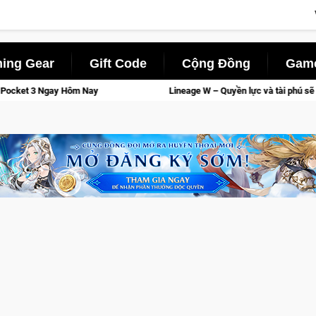
ing Gear
Gift Code
Cộng Đồng
Game
Nay
Lineage W – Quyền lực và tài phú sẽ về tay kẻ đoạt được 