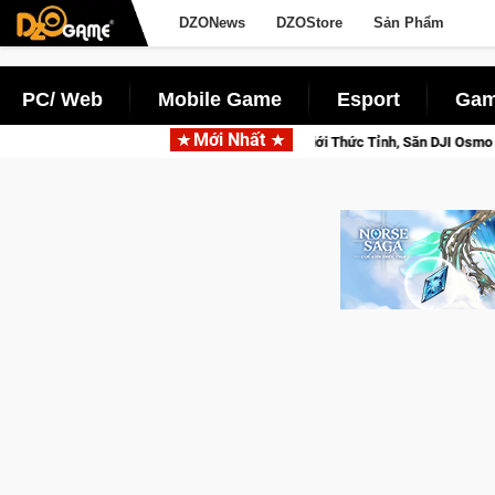
DZONews
DZOStore
Sản Phẩm
PC/ Web
Mobile Game
Esport
Gam
Mới Nhất
sed Beta Norse Saga: Cửu Giới Thức Tỉnh, Săn DJI Osmo Pocket 3 Ngay Hôm 