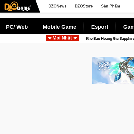
DZONews
DZOStore
Sản Phẩm
PC/ Web
Mobile Game
Esport
Gam
Mới Nhất
 lộng lẫy ánh đèn với Kho Báu Hoàng Gia Sapphire Neon Punk