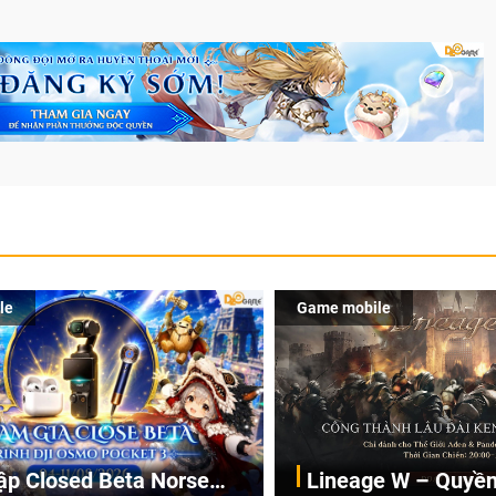
le
Game mobile
ập Closed Beta Norse
Lineage W – Quyền 