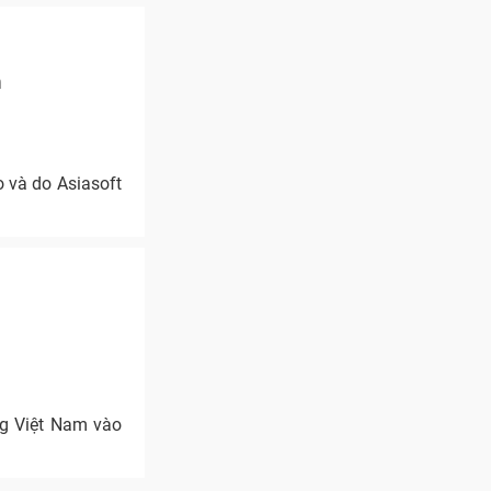
m
o và do Asiasoft
ng Việt Nam vào