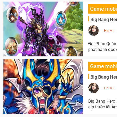
Game mobi
Big Bang Her
Ha Mi
Đại Pháo Quân c
phát hành độc 
Game mobi
Big Bang Her
Ha Mi
Big Bang Hero 
dịp trước tết Âm