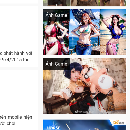
Khi AI Cosplay gái đẹp One Piece
Ảnh Game
c phát hành với
Cosplay Xiangling siêu cute
 9/4/2015 tới.
Ảnh Game
rên mobile hiện
ời chơi.