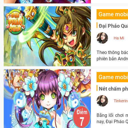
Game mobi
Đại Pháo Quâ
Ha Mi
Theo thông báo
phiên bản Andro
Game mobi
Nét chấm phá
Tinkeri
Bằng lối chơi 
nay, Đại Pháo 