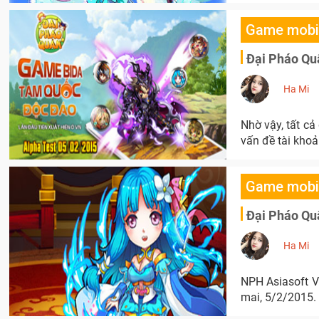
Game mobi
Đại Pháo Qu
Ha Mi
Nhờ vậy, tất c
vấn đề tài khoả
Game mobi
Đại Pháo Quâ
Ha Mi
NPH Asiasoft V
mai, 5/2/2015.