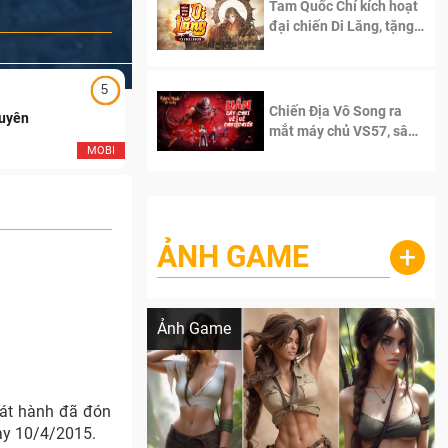
Tam Quốc Chí kích hoạt
đại chiến Di Lăng, tặng
siêu code giá trị dành
cho 100 độc giả đầu
tiên.
5
5
Chiến Địa Vô Song ra
Duyên
Ngạo Thiên Mobile
mắt máy chủ VS57, sân
chơi đích thực dành cho
MOBI
MOB
dân cày
ẢNH GAME
+
Lala Croft vừa nóng vừa xinh dưới nét vẽ
của AI
Ảnh Game
hát hành đã đón
nay 10/4/2015.