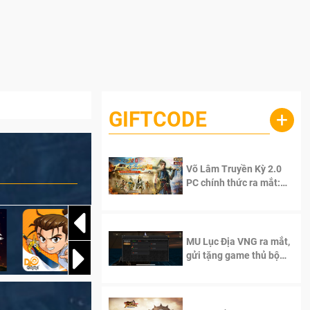
GIFTCODE
+
Võ Lâm Truyền Kỳ 2.0
PC chính thức ra mắt:
Sống lại thanh xuân, giữ
trọn tinh thần Võ Lâm
MU Lục Địa VNG ra mắt,
gửi tặng game thủ bộ
Code cực giá trị