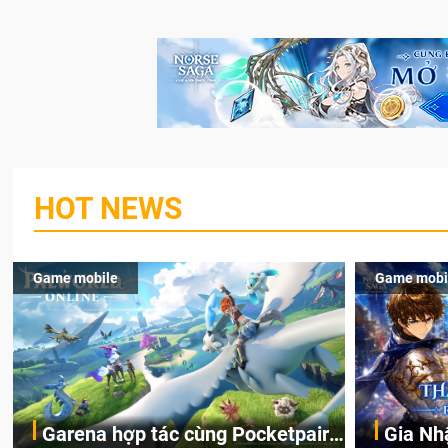
HOT NEWS
Game mobile
Game mobi
Garena hợp tác cùng Pocketpair
Gia Nh