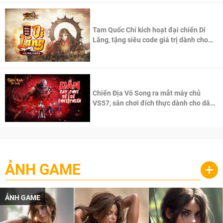
Tam Quốc Chí kích hoạt đại chiến Di
Lăng, tặng siêu code giá trị dành cho
100 độc giả đầu tiên.
Chiến Địa Vô Song ra mắt máy chủ
VS57, sân chơi đích thực dành cho dân
cày
ẢNH GAME
+
ẢNH GAME