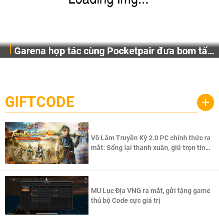
Garena hợp tác cùng Pocketpair đưa bom tấn
Garena Singapore hôm nay đã công bố Palworld Online,
săn thú sinh tồn lên di động với tên gọi
một cuộc phiêu lưu sinh tồn nhiều người chơi mới hiện
Palworld Online
đang được phát triển dựa trên IP Palworld nổi tiếng toàn
cầu, theo giấy phép chính thức từ công ty game Nhật Bản
GIFTCODE
+
Pocketpair, Inc.
Võ Lâm Truyền Kỳ 2.0 PC chính thức ra
mắt: Sống lại thanh xuân, giữ trọn tinh
thần Võ Lâm
MU Lục Địa VNG ra mắt, gửi tặng game
thủ bộ Code cực giá trị