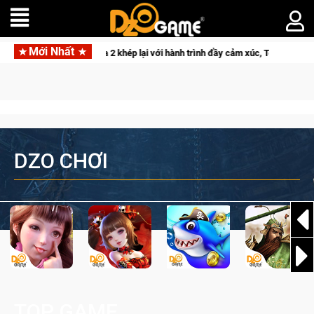
Mới Nhất
CFVL 2026 Mùa 2 khép lại với hành trình đầy cảm xúc, Team Falcons lên ngôi
DZO CHƠI
TOP GAME