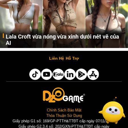
Lala Croft vừa nóng vừa xinh dưới nét vẽ của
AI
Cùng đến với những hình ảnh Lala Croft của Tomb Raider dưới nét vẽ của AI. Một cô nàng xinh đẹp, nóng bỏng nhưng cũng rắn rỏi và mạnh mẽ.
Liên Hệ
Hỗ Trợ
Chính Sách Bảo Mật
Thỏa Thuận Sử Dụng
Giấy phép G1 số: 169/GP-PTTH&TTĐT cấp ngày 07/11/2025 |
Giấy phép G2,3,4 số: 202/GXN-PTTH&TTĐT cấp ngày