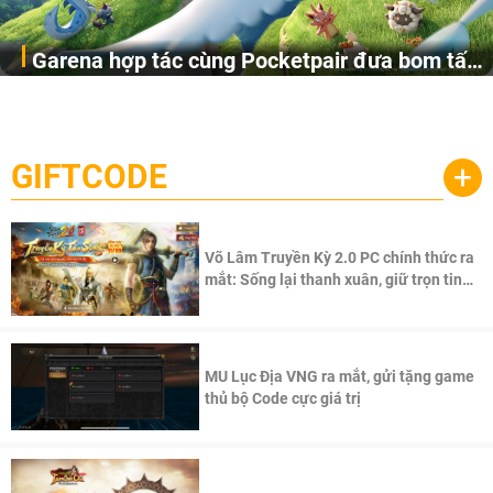
Garena hợp tác cùng Pocketpair đưa bom tấn
Garena Singapore hôm nay đã công bố Palworld Online,
săn thú sinh tồn lên di động với tên gọi
một cuộc phiêu lưu sinh tồn nhiều người chơi mới hiện
Palworld Online
đang được phát triển dựa trên IP Palworld nổi tiếng toàn
cầu, theo giấy phép chính thức từ công ty game Nhật Bản
GIFTCODE
+
Pocketpair, Inc.
Võ Lâm Truyền Kỳ 2.0 PC chính thức ra
mắt: Sống lại thanh xuân, giữ trọn tinh
thần Võ Lâm
MU Lục Địa VNG ra mắt, gửi tặng game
thủ bộ Code cực giá trị