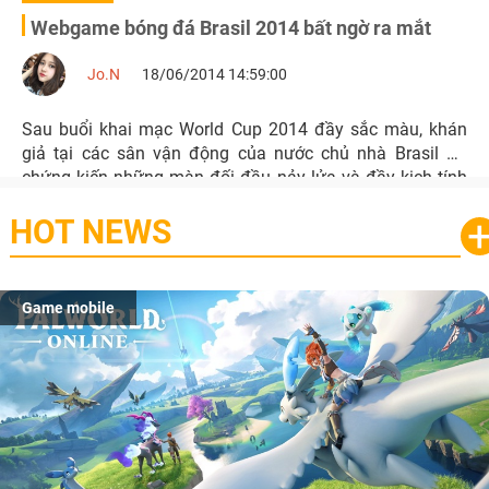
Webgame bóng đá Brasil 2014 bất ngờ ra mắt
Jo.N
18/06/2014 14:59:00
Sau buổi khai mạc World Cup 2014 đầy sắc màu, khán
giả tại các sân vận động của nước chủ nhà Brasil đã
chứng kiến những màn đối đầu nảy lửa và đầy kịch tính
giữa các đội tuyển đến từ 5 châu lục trên thế giới.
HOT NEWS
Game mobile