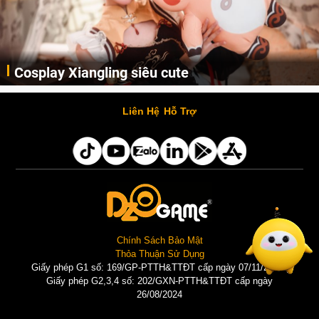
Cosplay Xiangling siêu cute
Cùng thưởng thức những hình ảnh cosplay Xiangling trong Genshin Impact siêu dễ thương của người dùng Weibo "阿包也是兔娘"
Liên Hệ
Hỗ Trợ
Chính Sách Bảo Mật
Thỏa Thuận Sử Dụng
Giấy phép G1 số: 169/GP-PTTH&TTĐT cấp ngày 07/11/2025 |
Giấy phép G2,3,4 số: 202/GXN-PTTH&TTĐT cấp ngày
26/08/2024