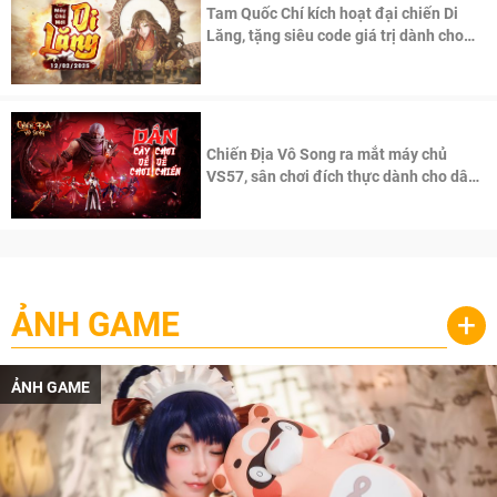
Tam Quốc Chí kích hoạt đại chiến Di
Lăng, tặng siêu code giá trị dành cho
100 độc giả đầu tiên.
Chiến Địa Vô Song ra mắt máy chủ
VS57, sân chơi đích thực dành cho dân
cày
ẢNH GAME
+
ẢNH GAME