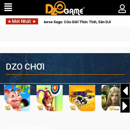
Mới Nhất
Closed Beta Norse Saga: Cửu Giới Thức Tỉnh, Săn DJI Osmo Pocket 3 Ngay H
DZO CHƠI
TOP GAME