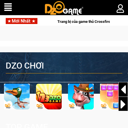
Mới Nhất
Trang bị của game thủ Crossfire sẽ lộng lẫy ánh 
DZO CHƠI
TOP GAME