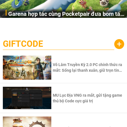
Garena hợp tác cùng Pocketpair đưa bom tấn
Garena Singapore hôm nay đã công bố Palworld Online,
săn thú sinh tồn lên di động với tên gọi
một cuộc phiêu lưu sinh tồn nhiều người chơi mới hiện
Palworld Online
đang được phát triển dựa trên IP Palworld nổi tiếng toàn
cầu, theo giấy phép chính thức từ công ty game Nhật Bản
GIFTCODE
+
Pocketpair, Inc.
Võ Lâm Truyền Kỳ 2.0 PC chính thức ra
mắt: Sống lại thanh xuân, giữ trọn tinh
thần Võ Lâm
MU Lục Địa VNG ra mắt, gửi tặng game
thủ bộ Code cực giá trị