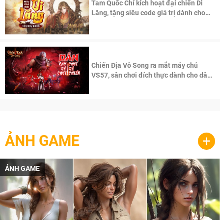
Tam Quốc Chí kích hoạt đại chiến Di
Lăng, tặng siêu code giá trị dành cho
100 độc giả đầu tiên.
Chiến Địa Vô Song ra mắt máy chủ
VS57, sân chơi đích thực dành cho dân
cày
ẢNH GAME
+
ẢNH GAME