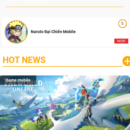
5
Naruto Đại Chiến Mobile
MOBI
HOT NEWS
Game mobile