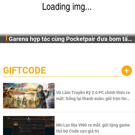
Garena hợp tác cùng Pocketpair đưa bom tấn
Garena Singapore hôm nay đã công bố Palworld Online,
săn thú sinh tồn lên di động với tên gọi
một cuộc phiêu lưu sinh tồn nhiều người chơi mới hiện
Palworld Online
đang được phát triển dựa trên IP Palworld nổi tiếng toàn
cầu, theo giấy phép chính thức từ công ty game Nhật Bản
GIFTCODE
+
Pocketpair, Inc.
Võ Lâm Truyền Kỳ 2.0 PC chính thức ra
mắt: Sống lại thanh xuân, giữ trọn tinh
thần Võ Lâm
MU Lục Địa VNG ra mắt, gửi tặng game
thủ bộ Code cực giá trị