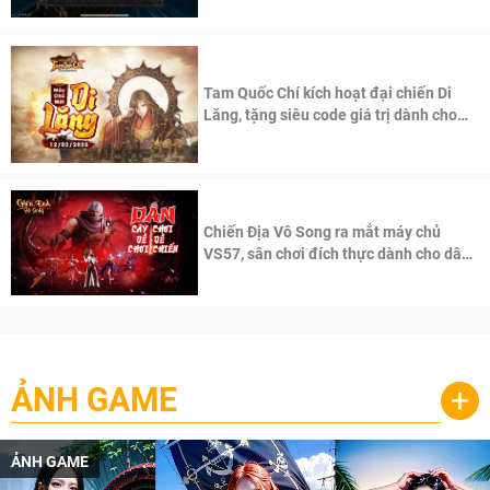
Tam Quốc Chí kích hoạt đại chiến Di
Lăng, tặng siêu code giá trị dành cho
100 độc giả đầu tiên.
Chiến Địa Vô Song ra mắt máy chủ
VS57, sân chơi đích thực dành cho dân
cày
ẢNH GAME
+
ẢNH GAME