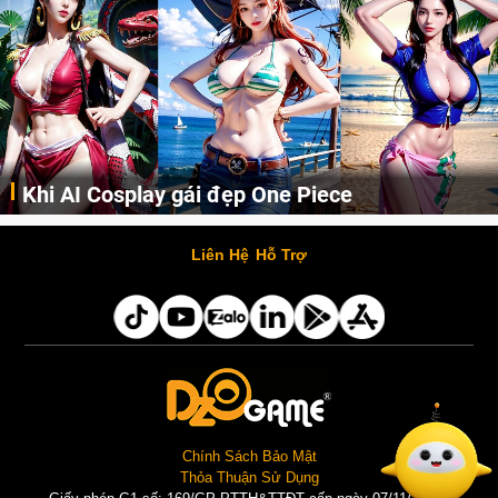
Khi AI Cosplay gái đẹp One Piece
Những cô nàng nóng bỏng Boa Hancock, Nico Robin, Nami, Yamato hay Perona được AI vẽ lại dưới hình thức Cosplay cực kỳ chuẩn chỉnh.
Liên Hệ
Hỗ Trợ
Chính Sách Bảo Mật
Thỏa Thuận Sử Dụng