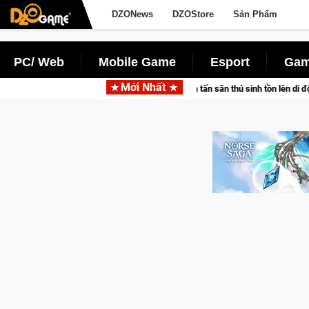
DZONews
DZOStore
Sản Phẩm
PC/ Web
Mobile Game
Esport
Gam
Mới Nhất
 cùng Pocketpair đưa bom tấn săn thú sinh tồn lên di động với tên gọi Palworl