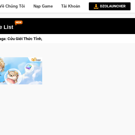
Về Chúng Tôi
Nạp Game
Tài Khoản
 List
nh, Săn DJI Osmo Pocket 3 Ngay Hôm Nay
Lineage W – Quyền 