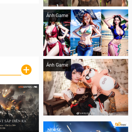
Khi AI Cosplay gái đẹp One Piece
Ảnh Game
Cosplay Xiangling siêu cute
Ảnh Game
+