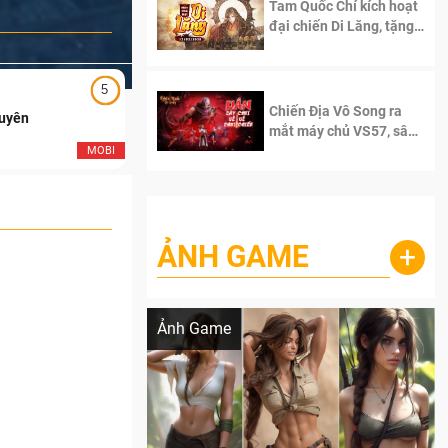
Tam Quốc Chí kích hoạt
đại chiến Di Lăng, tặng
siêu code giá trị dành
cho 100 độc giả đầu
tiên.
5
5
Chiến Địa Vô Song ra
Duyên
Ngạo Thiên Mobile
mắt máy chủ VS57, sân
chơi đích thực dành cho
MOBI
MOB
dân cày
ẢNH GAME
+
Lala Croft vừa nóng vừa xinh dưới nét vẽ
của AI
Ảnh Game