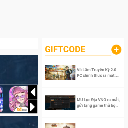
GIFTCODE
+
Võ Lâm Truyền Kỳ 2.0
PC chính thức ra mắt:
Sống lại thanh xuân, giữ
trọn tinh thần Võ Lâm
MU Lục Địa VNG ra mắt,
gửi tặng game thủ bộ
Code cực giá trị