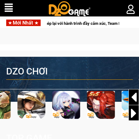
Mới Nhất
FVL 2026 Mùa 2 khép lại với hành trình đầy cảm xúc, Team Falcons lên ngôi vô
DZO CHƠI
TOP GAME