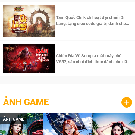
Tam Quốc Chí kích hoạt đại chiến Di
Lăng, tặng siêu code giá trị dành cho
100 độc giả đầu tiên.
Chiến Địa Vô Song ra mắt máy chủ
VS57, sân chơi đích thực dành cho dân
cày
ẢNH GAME
+
ẢNH GAME