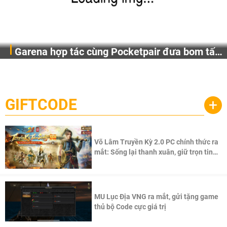
Garena hợp tác cùng Pocketpair đưa bom tấn
Garena Singapore hôm nay đã công bố Palworld Online,
săn thú sinh tồn lên di động với tên gọi
một cuộc phiêu lưu sinh tồn nhiều người chơi mới hiện
Palworld Online
đang được phát triển dựa trên IP Palworld nổi tiếng toàn
cầu, theo giấy phép chính thức từ công ty game Nhật Bản
GIFTCODE
+
Pocketpair, Inc.
Võ Lâm Truyền Kỳ 2.0 PC chính thức ra
mắt: Sống lại thanh xuân, giữ trọn tinh
thần Võ Lâm
MU Lục Địa VNG ra mắt, gửi tặng game
thủ bộ Code cực giá trị