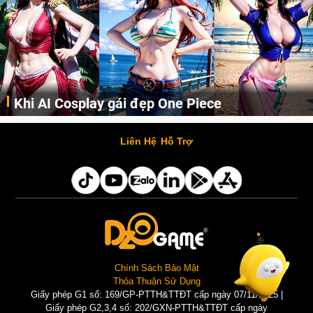
Khi AI Cosplay gái đẹp One Piece
Những cô nàng nóng bỏng Boa Hancock, Nico Robin, Nami, Yamato hay Perona được AI vẽ lại dưới hình thức Cosplay cực kỳ chuẩn chỉnh.
Liên Hệ
Hỗ Trợ
Chính Sách Bảo Mật
Thỏa Thuận Sử Dụng
Giấy phép G1 số: 169/GP-PTTH&TTĐT cấp ngày 07/11/2025 |
Giấy phép G2,3,4 số: 202/GXN-PTTH&TTĐT cấp ngày