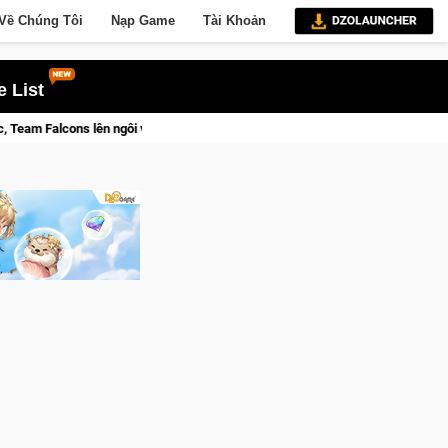
Về Chúng Tôi
Nạp Game
Tài Khoản
 List
lên ngôi vô địch
Trở thành "Đại ca Mèo" khuấy đảo thế giới n