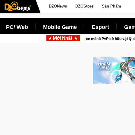
DZONews
DZOStore
Sản Phẩm
PC/ Web
Mobile Game
Esport
Gam
Mới Nhất
rial Xtreme Freedom – Game đua xe mô tô PvP sở hữu vật lý siêu thực