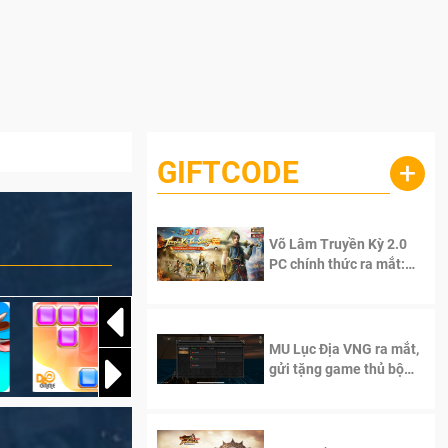
GIFTCODE
+
Võ Lâm Truyền Kỳ 2.0
PC chính thức ra mắt:
Sống lại thanh xuân, giữ
trọn tinh thần Võ Lâm
MU Lục Địa VNG ra mắt,
gửi tặng game thủ bộ
Code cực giá trị