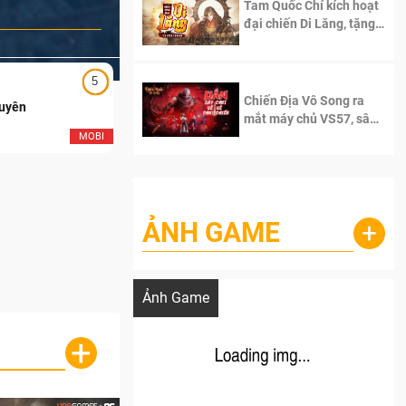
Tam Quốc Chí kích hoạt
đại chiến Di Lăng, tặng
siêu code giá trị dành
cho 100 độc giả đầu
tiên.
5
5
Chiến Địa Vô Song ra
Duyên
Ngạo Thiên Mobile
mắt máy chủ VS57, sân
chơi đích thực dành cho
MOBI
MOB
dân cày
ẢNH GAME
+
Lala Croft vừa nóng vừa xinh dưới nét vẽ
của AI
Ảnh Game
+