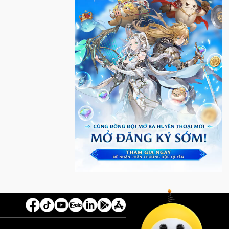
 tại Nhà Thi đấu
 Chung kết vô cùng
ôi của Team
t thúc một trong
và kịch tính nhất