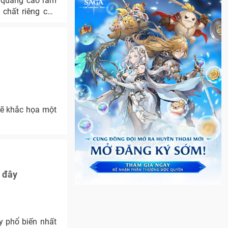
 quảng cáo rầm
 chất riêng của
sẽ khắc họa một
y đây
y phổ biến nhất