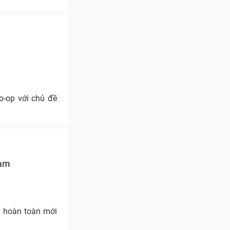
o-op với chủ đề
eam
n hoàn toàn mới