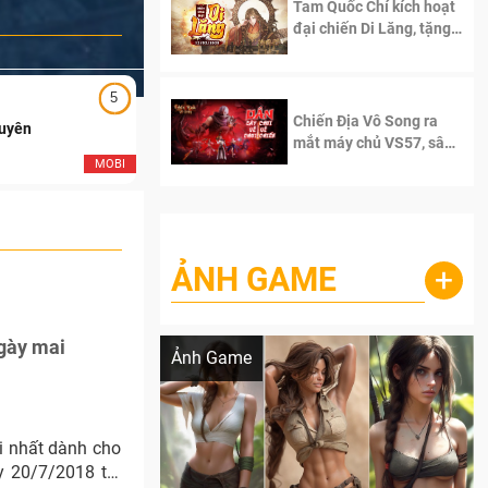
Tam Quốc Chí kích hoạt
đại chiến Di Lăng, tặng
siêu code giá trị dành
cho 100 độc giả đầu
tiên.
5
5
Chiến Địa Vô Song ra
Duyên
Ngạo Thiên Mobile
mắt máy chủ VS57, sân
chơi đích thực dành cho
MOBI
MOB
dân cày
ẢNH GAME
+
Lala Croft vừa nóng vừa xinh dưới nét vẽ
của AI
ngày mai
Ảnh Game
i nhất dành cho
y 20/7/2018 tới