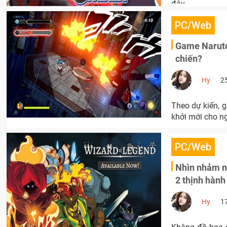
đây.
PC/Web
Game Naruto
chiến?
Hy
2
Theo dự kiến, 
khởi mới cho n
PC/Web
Nhìn nhảm nh
2 thịnh hành
Hy
1