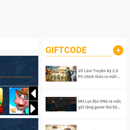
GIFTCODE
+
Võ Lâm Truyền Kỳ 2.0
PC chính thức ra mắt:
Sống lại thanh xuân, giữ
trọn tinh thần Võ Lâm
MU Lục Địa VNG ra mắt,
gửi tặng game thủ bộ
Code cực giá trị