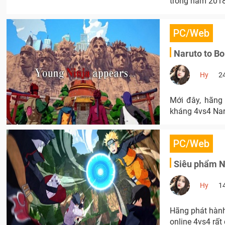
trong năm 2018
PC/Web
Naruto to Bo
Hy
2
Mới đây, hãng 
kháng 4vs4 Naru
PC/Web
Siêu phẩm Na
Hy
1
Hãng phát hành
online 4vs4 rất