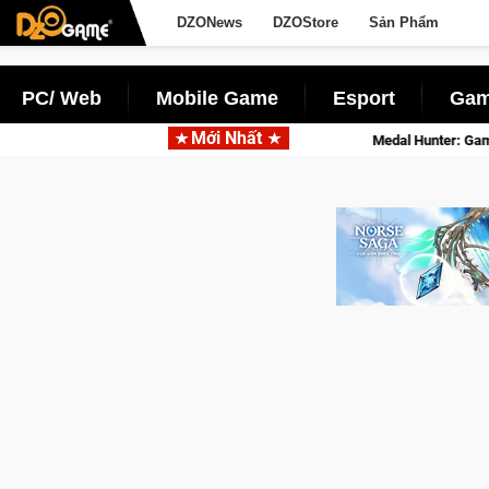
DZONews
DZOStore
Sản Phẩm
PC/ Web
Mobile Game
Esport
Gam
Mới Nhất
lý siêu thực
Medal Hunter: Game bắn súng PvP tọa độ đỉnh cao