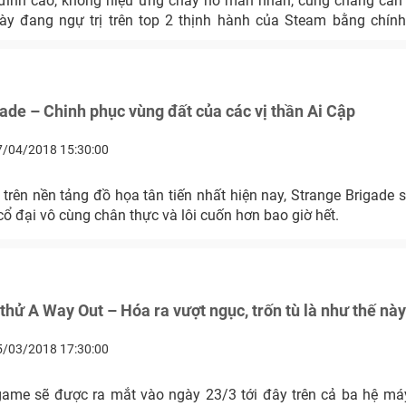
đỉnh cao, không hiệu ứng cháy nổ mãn nhãn, cũng chẳng cần
ày đang ngự trị trên top 2 thịnh hành của Steam bằng chính
ade – Chinh phục vùng đất của các vị thần Ai Cập
7/04/2018 15:30:00
trên nền tảng đồ họa tân tiến nhất hiện nay, Strange Brigade 
 cổ đại vô cùng chân thực và lôi cuốn hơn bao giờ hết.
 thử A Way Out – Hóa ra vượt ngục, trốn tù là như thế nà
5/03/2018 17:30:00
game sẽ được ra mắt vào ngày 23/3 tới đây trên cả ba hệ má