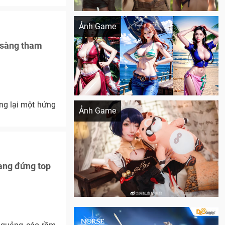
Khi AI Cosplay gái đẹp One Piece
Ảnh Game
 sàng tham
Cosplay Xiangling siêu cute
ng lại một hứng
Ảnh Game
đang đứng top