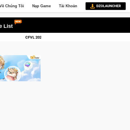
Về Chúng Tôi
Nạp Game
Tài Khoản
 List
2 khép lại với hành trình đầy cảm xúc, Team Falcons lên ngôi vô địch