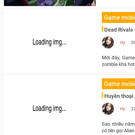
Game mobi
Dead Rivals 
Hy
2
Mới đây, Gamel
zombie khá hot
Game mobi
Huyền thoại 
Hy
2
Sau nhiều năm 
có tên gọi Alie