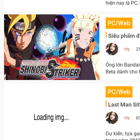
hiện nay là PC,
PC/Web
Siêu phẩm đố
Hy
2
Ông lớn Bandai
Beta dành cho t
PC/Web
Last Man Sitt
Hy
0
Dự kiến, tựa g