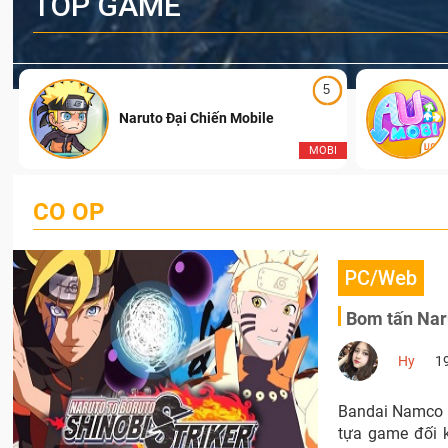
TOP GAME
5
Naruto Đại Chiến Mobile
I
MOBI
CO OP
PC/Web
Bom tấn Naru
Hy
1
Bandai Namco t
tựa game đối k