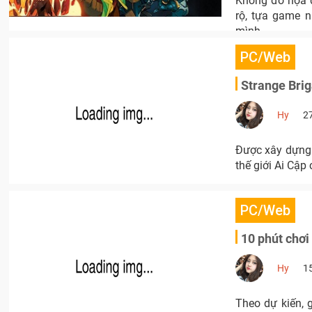
Không đồ họa 
rộ, tựa game n
mình.
PC/Web
Strange Brig
Hy
2
Được xây dựng 
thế giới Ai Cập
PC/Web
10 phút chơi
Hy
1
Theo dự kiến, 