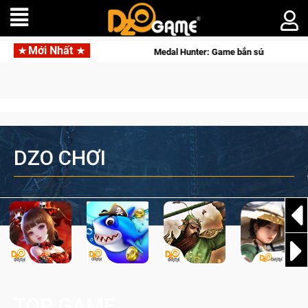
Mới Nhất
 lý siêu thực
Medal Hunter: Game bắn súng PvP tọa độ đỉnh ca
DZO CHƠI
TOP GAME