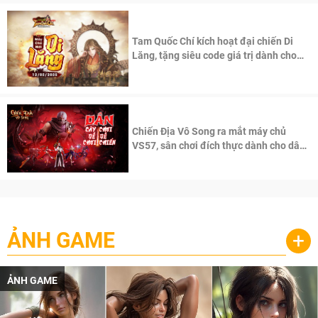
Tam Quốc Chí kích hoạt đại chiến Di
Lăng, tặng siêu code giá trị dành cho
100 độc giả đầu tiên.
Chiến Địa Vô Song ra mắt máy chủ
VS57, sân chơi đích thực dành cho dân
cày
ẢNH GAME
+
ẢNH GAME