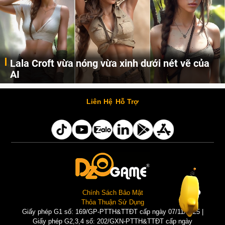
Lala Croft vừa nóng vừa xinh dưới nét vẽ của
AI
Cùng đến với những hình ảnh Lala Croft của Tomb Raider dưới nét vẽ của AI. Một cô nàng xinh đẹp, nóng bỏng nhưng cũng rắn rỏi và mạnh mẽ.
Liên Hệ
Hỗ Trợ
Chính Sách Bảo Mật
Thỏa Thuận Sử Dụng
Giấy phép G1 số: 169/GP-PTTH&TTĐT cấp ngày 07/11/2025 |
Giấy phép G2,3,4 số: 202/GXN-PTTH&TTĐT cấp ngày