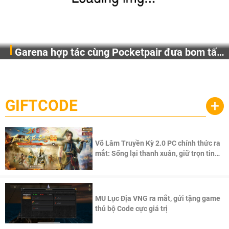
Garena hợp tác cùng Pocketpair đưa bom tấn
Garena Singapore hôm nay đã công bố Palworld Online,
săn thú sinh tồn lên di động với tên gọi
một cuộc phiêu lưu sinh tồn nhiều người chơi mới hiện
Palworld Online
đang được phát triển dựa trên IP Palworld nổi tiếng toàn
cầu, theo giấy phép chính thức từ công ty game Nhật Bản
GIFTCODE
+
Pocketpair, Inc.
Võ Lâm Truyền Kỳ 2.0 PC chính thức ra
mắt: Sống lại thanh xuân, giữ trọn tinh
thần Võ Lâm
MU Lục Địa VNG ra mắt, gửi tặng game
thủ bộ Code cực giá trị