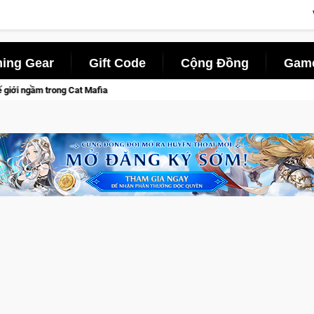
ing Gear
Gift Code
Cộng Đồng
Game
a