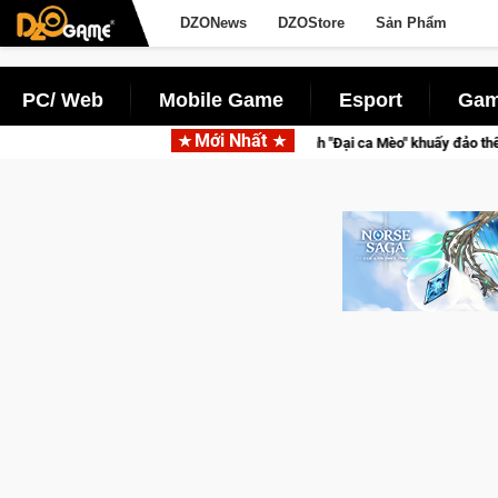
DZONews
DZOStore
Sản Phẩm
PC/ Web
Mobile Game
Esport
Gam
Mới Nhất
Trở thành "Đại ca Mèo" khuấy đảo thế giới ngầm trong Cat Mafi