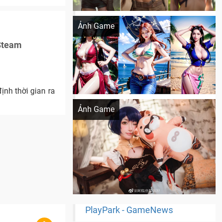
Khi AI Cosplay gái đẹp One Piece
Ảnh Game
 Steam
ịnh thời gian ra
Cosplay Xiangling siêu cute
Ảnh Game
PlayPark - GameNews