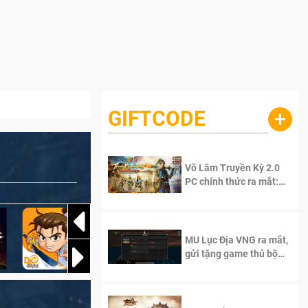
GIFTCODE
+
Võ Lâm Truyền Kỳ 2.0
PC chính thức ra mắt:
Sống lại thanh xuân, giữ
trọn tinh thần Võ Lâm
MU Lục Địa VNG ra mắt,
gửi tặng game thủ bộ
Code cực giá trị