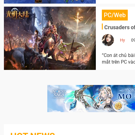
PC/Web
Crusaders o
Hy
0
“Con át chủ bài
mắt trên PC vào