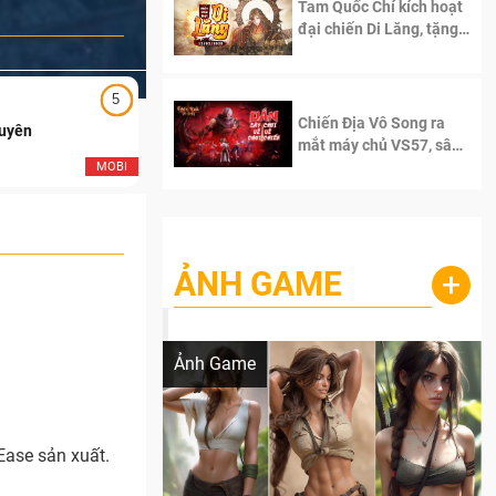
Tam Quốc Chí kích hoạt
đại chiến Di Lăng, tặng
siêu code giá trị dành
cho 100 độc giả đầu
tiên.
5
5
Chiến Địa Vô Song ra
Duyên
Ngạo Thiên Mobile
mắt máy chủ VS57, sân
chơi đích thực dành cho
MOBI
MOB
dân cày
ẢNH GAME
+
Lala Croft vừa nóng vừa xinh dưới nét vẽ
của AI
Ảnh Game
Ease sản xuất.