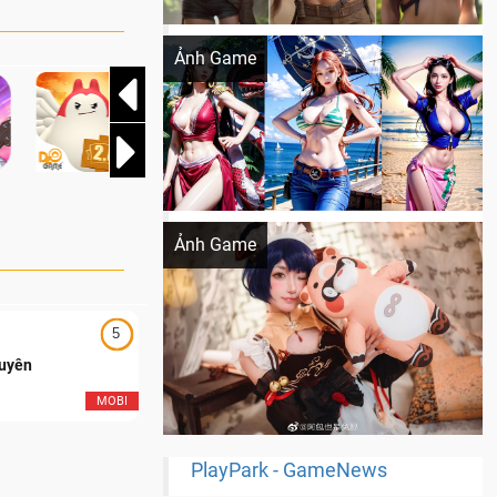
Khi AI Cosplay gái đẹp One Piece
Ảnh Game
Cosplay Xiangling siêu cute
Ảnh Game
5
5
Duyên
Ngạo Thiên Mobile
MOBI
MOB
PlayPark - GameNews