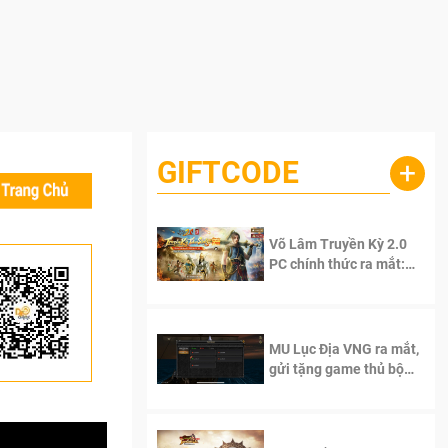
GIFTCODE
+
Võ Lâm Truyền Kỳ 2.0
PC chính thức ra mắt:
Sống lại thanh xuân, giữ
trọn tinh thần Võ Lâm
MU Lục Địa VNG ra mắt,
gửi tặng game thủ bộ
Code cực giá trị