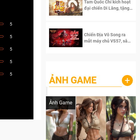
Tam Quốc Chí kích hoạt
đại chiến Di Lăng, tặng
siêu code giá trị dành
cho 100 độc giả đầu
5
tiên.
Chiến Địa Vô Song ra
5
mắt máy chủ VS57, sân
chơi đích thực dành cho
5
dân cày
5
5
ẢNH GAME
+
Lala Croft vừa nóng vừa xinh dưới nét vẽ
của AI
Ảnh Game