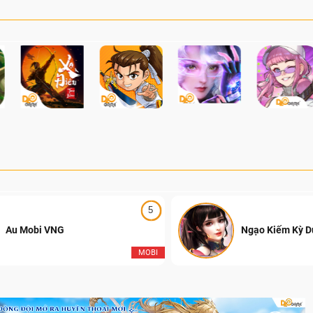
5
Au Mobi VNG
Ngạo Kiếm Kỳ 
MOBI