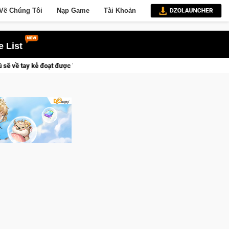
Về Chúng Tôi
Nạp Game
Tài Khoản
 List
được Vương Quyền thành Kent sắp tới!
Trial Xtreme Freedom –