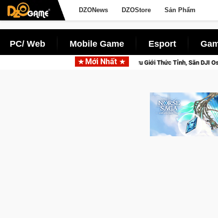
DZONews
DZOStore
Sản Phẩm
PC/ Web
Mobile Game
Esport
Gam
Mới Nhất
p Closed Beta Norse Saga: Cửu Giới Thức Tỉnh, Săn DJI Osmo Pocket 3 Ngay