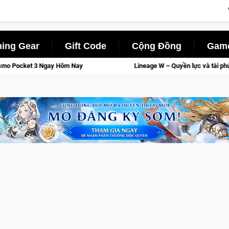
ing Gear
Gift Code
Cộng Đồng
Game
 Hôm Nay
Lineage W – Quyền lực và tài phú sẽ về tay kẻ đoạt 