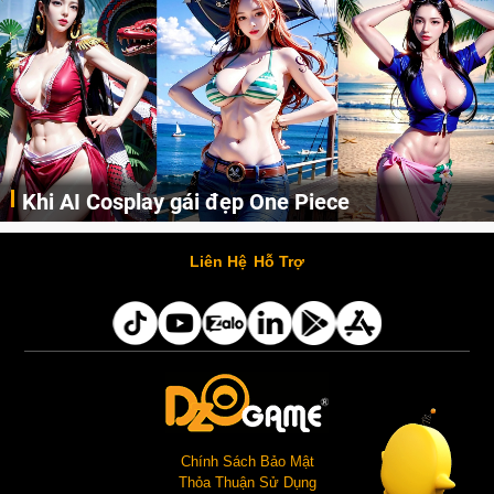
Khi AI Cosplay gái đẹp One Piece
Những cô nàng nóng bỏng Boa Hancock, Nico Robin, Nami, Yamato hay Perona được AI vẽ lại dưới hình thức Cosplay cực kỳ chuẩn chỉnh.
Liên Hệ
Hỗ Trợ
Chính Sách Bảo Mật
Thỏa Thuận Sử Dụng