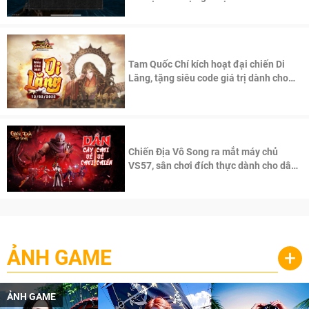
Tam Quốc Chí kích hoạt đại chiến Di
Lăng, tặng siêu code giá trị dành cho
100 độc giả đầu tiên.
Chiến Địa Vô Song ra mắt máy chủ
VS57, sân chơi đích thực dành cho dân
cày
ẢNH GAME
+
ẢNH GAME