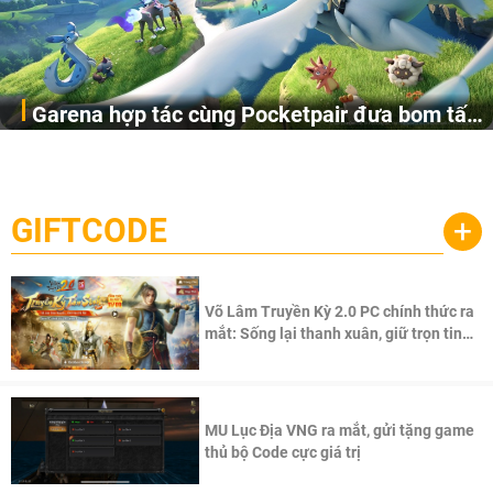
Garena hợp tác cùng Pocketpair đưa bom tấn
Garena Singapore hôm nay đã công bố Palworld Online,
săn thú sinh tồn lên di động với tên gọi
một cuộc phiêu lưu sinh tồn nhiều người chơi mới hiện
Palworld Online
đang được phát triển dựa trên IP Palworld nổi tiếng toàn
cầu, theo giấy phép chính thức từ công ty game Nhật Bản
GIFTCODE
+
Pocketpair, Inc.
Võ Lâm Truyền Kỳ 2.0 PC chính thức ra
mắt: Sống lại thanh xuân, giữ trọn tinh
thần Võ Lâm
MU Lục Địa VNG ra mắt, gửi tặng game
thủ bộ Code cực giá trị