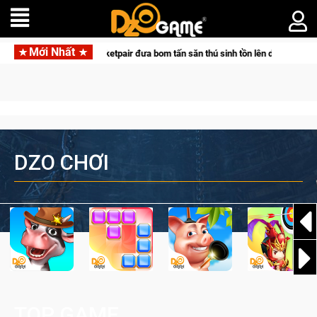
Mới Nhất
p tác cùng Pocketpair đưa bom tấn săn thú sinh tồn lên di động với tên gọi Pal
DZO CHƠI
TOP GAME