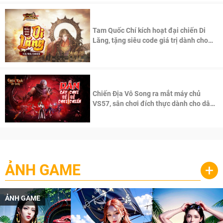
Tam Quốc Chí kích hoạt đại chiến Di
Lăng, tặng siêu code giá trị dành cho
100 độc giả đầu tiên.
Chiến Địa Vô Song ra mắt máy chủ
VS57, sân chơi đích thực dành cho dân
cày
ẢNH GAME
+
ẢNH GAME