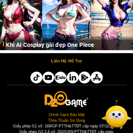
Khi AI Cosplay gái đẹp One Piece
Những cô nàng nóng bỏng Boa Hancock, Nico Robin, Nami, Yamato hay Perona được AI vẽ lại dưới hình thức Cosplay cực kỳ chuẩn chỉnh.
Liên Hệ
Hỗ Trợ
Chính Sách Bảo Mật
Thỏa Thuận Sử Dụng
Giấy phép G1 số: 169/GP-PTTH&TTĐT cấp ngày 07/11/2025 |
Giấy phép G2,3,4 số: 202/GXN-PTTH&TTĐT cấp ngày