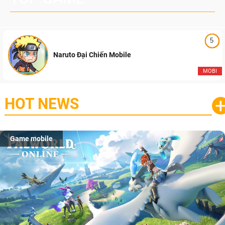
5
Naruto Đại Chiến Mobile
MOBI
HOT NEWS
Game mobile