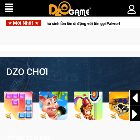
Mới Nhất
ưa bom tấn săn thú sinh tồn lên di động với tên gọi Palworld Online
DZO CHƠI
TOP GAME