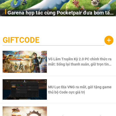
Garena hợp tác cùng Pocketpair đưa bom tấn
Garena Singapore hôm nay đã công bố Palworld Online,
săn thú sinh tồn lên di động với tên gọi
một cuộc phiêu lưu sinh tồn nhiều người chơi mới hiện
Palworld Online
đang được phát triển dựa trên IP Palworld nổi tiếng toàn
cầu, theo giấy phép chính thức từ công ty game Nhật Bản
GIFTCODE
+
Pocketpair, Inc.
Võ Lâm Truyền Kỳ 2.0 PC chính thức ra
mắt: Sống lại thanh xuân, giữ trọn tinh
thần Võ Lâm
MU Lục Địa VNG ra mắt, gửi tặng game
thủ bộ Code cực giá trị