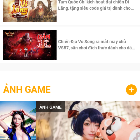
Tam Quốc Chí kích hoạt đại chiến Di
Lăng, tặng siêu code giá trị dành cho
100 độc giả đầu tiên.
Chiến Địa Vô Song ra mắt máy chủ
VS57, sân chơi đích thực dành cho dân
cày
ẢNH GAME
+
ẢNH GAME