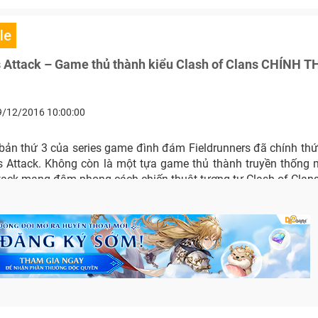
le
s Attack – Game thủ thành kiểu Clash of Clans CHÍNH T
9/12/2016 10:00:00
bản thứ 3 của series game đình đám Fieldrunners đã chính thứ
rs Attack. Không còn là một tựa game thủ thành truyền thống 
ttack mang đậm phong cách chiến thuật tương tự Clash of Clans