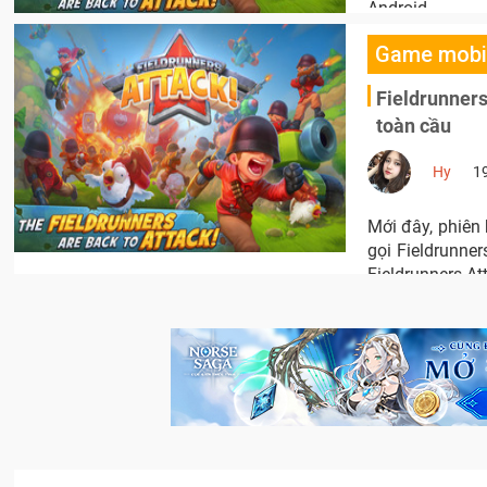
Android.
Game mobi
Fieldrunner
toàn cầu
Hy
1
Mới đây, phiên 
gọi Fieldrunne
Fieldrunners A