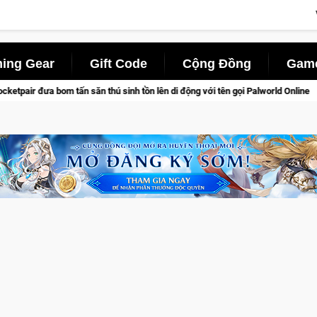
ing Gear
Gift Code
Cộng Đồng
Game
 thú sinh tồn lên di động với tên gọi Palworld Online
Gia Nhậ