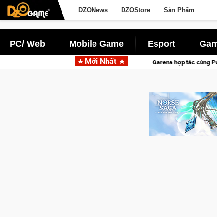
DZONews
DZOStore
Sản Phẩm
PC/ Web
Mobile Game
Esport
Gam
Mới Nhất
Garena hợp tác cùng Pocketpair đưa bom tấn săn