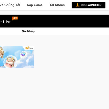
Về Chúng Tôi
Nạp Game
Tài Khoản
 List
p Closed Beta Norse Saga: Cửu Giới Thức Tỉnh, Săn DJI Osmo Pocket 3 Ngay