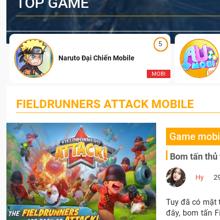
TOP GAME
5
Naruto Đại Chiến Mobile
I
MOBI
FIELDRUNNERS ATTACK MOBILE
Game mobi
Bom tấn thủ 
Hy
2
Tuy đã có mặt t
đây, bom tấn F