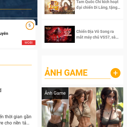
Tam Quốc Chí kích hoạt
đại chiến Di Lăng, tặng
siêu code giá trị dành
cho 100 độc giả đầu
tiên.
5
5
Chiến Địa Vô Song ra
Duyên
Ngạo Thiên Mobile
mắt máy chủ VS57, sân
chơi đích thực dành cho
MOBI
MOB
dân cày
ẢNH GAME
+
Lala Croft vừa nóng vừa xinh dưới nét vẽ
của AI
d
Ảnh Game
ến thời gian gần
re cho nền tảng