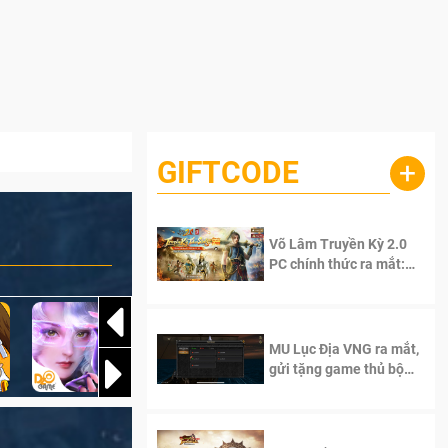
GIFTCODE
+
Võ Lâm Truyền Kỳ 2.0
PC chính thức ra mắt:
Sống lại thanh xuân, giữ
trọn tinh thần Võ Lâm
MU Lục Địa VNG ra mắt,
gửi tặng game thủ bộ
Code cực giá trị