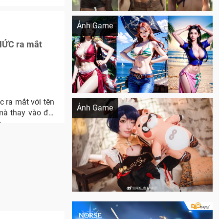
Khi AI Cosplay gái đẹp One Piece
Ảnh Game
HỨC ra mắt
Cosplay Xiangling siêu cute
c ra mắt với tên
Ảnh Game
mà thay vào đó,
.