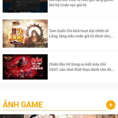
thủ bộ Code cực giá trị
Tam Quốc Chí kích hoạt đại chiến Di
Lăng, tặng siêu code giá trị dành cho
100 độc giả đầu tiên.
Chiến Địa Vô Song ra mắt máy chủ
VS57, sân chơi đích thực dành cho dân
cày
ẢNH GAME
+