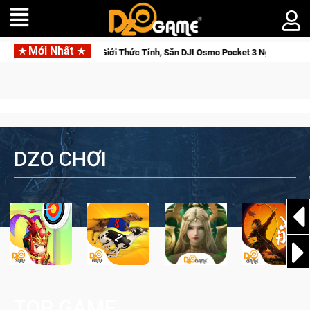
Mới Nhất
orse Saga: Cửu Giới Thức Tỉnh, Săn DJI Osmo Pocket 3 Ngay Hôm Nay
DZO CHƠI
TOP GAME