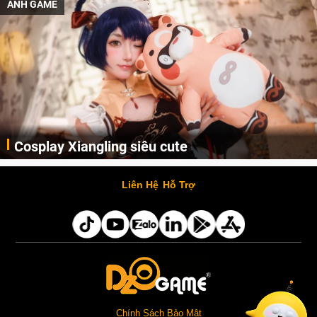
ẢNH GAME
Lala Croft vừa nóng vừa xinh dưới nét vẽ của
AI
Cùng đến với những hình ảnh Lala Croft của Tomb Raider dưới nét vẽ của AI. Một cô nàng xinh đẹp, nóng bỏng nhưng cũng rắn rỏi và mạnh mẽ.
Liên Hệ
Hỗ Trợ
Chính Sách Bảo Mật