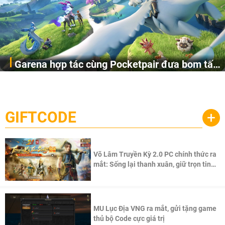
Garena hợp tác cùng Pocketpair đưa bom tấn
Garena Singapore hôm nay đã công bố Palworld Online,
săn thú sinh tồn lên di động với tên gọi
một cuộc phiêu lưu sinh tồn nhiều người chơi mới hiện
Palworld Online
đang được phát triển dựa trên IP Palworld nổi tiếng toàn
cầu, theo giấy phép chính thức từ công ty game Nhật Bản
GIFTCODE
+
Pocketpair, Inc.
Võ Lâm Truyền Kỳ 2.0 PC chính thức ra
mắt: Sống lại thanh xuân, giữ trọn tinh
thần Võ Lâm
MU Lục Địa VNG ra mắt, gửi tặng game
thủ bộ Code cực giá trị