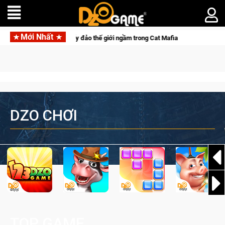
Mới Nhất
 ca Mèo" khuấy đảo thế giới ngầm trong Cat Mafia
DZO CHƠI
TOP GAME