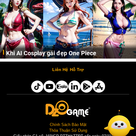
Khi AI Cosplay gái đẹp One Piece
Những cô nàng nóng bỏng Boa Hancock, Nico Robin, Nami, Yamato hay Perona được AI vẽ lại dưới hình thức Cosplay cực kỳ chuẩn chỉnh.
Liên Hệ
Hỗ Trợ
Chính Sách Bảo Mật
Thỏa Thuận Sử Dụng