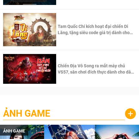
Tam Quốc Chí kích hoạt đại chiến Di
Lăng, tặng siêu code giá trị dành cho
100 độc giả đầu tiên.
Chiến Địa Vô Song ra mắt máy chủ
VS57, sân chơi đích thực dành cho dân
cày
ẢNH GAME
+
ẢNH GAME