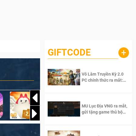
GIFTCODE
+
Võ Lâm Truyền Kỳ 2.0
PC chính thức ra mắt:
Sống lại thanh xuân, giữ
trọn tinh thần Võ Lâm
MU Lục Địa VNG ra mắt,
gửi tặng game thủ bộ
Code cực giá trị