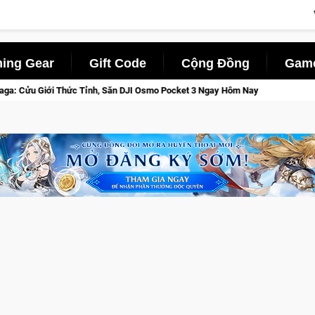
ing Gear
Gift Code
Cộng Đồng
Game
h, Săn DJI Osmo Pocket 3 Ngay Hôm Nay
Lineage W – Quyền lự