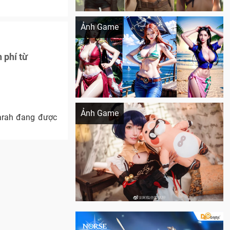
Khi AI Cosplay gái đẹp One Piece
Ảnh Game
 phí từ
Cosplay Xiangling siêu cute
Ảnh Game
arah đang được