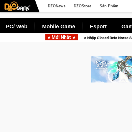
DZONews
DZOStore
Sản Phẩm
PC/ Web
Mobile Game
Esport
Gam
Mới Nhất
 Online
Gia Nhập Closed Beta Norse Saga: Cửu Giới Thức Tỉn