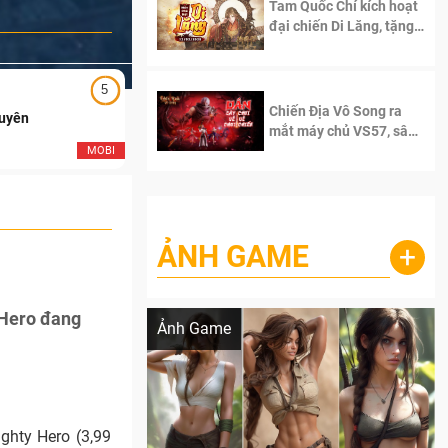
Tam Quốc Chí kích hoạt
đại chiến Di Lăng, tặng
siêu code giá trị dành
cho 100 độc giả đầu
tiên.
5
5
Chiến Địa Vô Song ra
Duyên
Ngạo Thiên Mobile
mắt máy chủ VS57, sân
chơi đích thực dành cho
MOBI
MOB
dân cày
ẢNH GAME
+
Lala Croft vừa nóng vừa xinh dưới nét vẽ
của AI
 Hero đang
Ảnh Game
ghty Hero (3,99