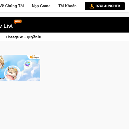
Về Chúng Tôi
Nạp Game
Tài Khoản
 List
c và tài phú sẽ về tay kẻ đoạt được Vương Quyền thành Kent sắp tới!