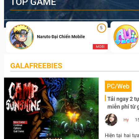
TOP GAME
5
Naruto Đại Chiến Mobile
I
MOBI
GALAFREEBIES
PC/Web
Tải ngay 2 
miễn phí từ 
Hy
1
Hiện tại hai t