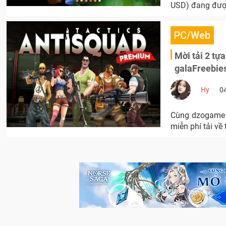
USD) đang được
PC/Web
Mời tải 2 tự
galaFreebie
Hy
0
Cùng dzogame 
miễn phí tải về