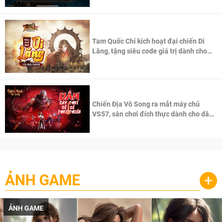
Tam Quốc Chí kích hoạt đại chiến Di
Lăng, tặng siêu code giá trị dành cho
100 độc giả đầu tiên.
Chiến Địa Vô Song ra mắt máy chủ
VS57, sân chơi đích thực dành cho dân
cày
ẢNH GAME
+
ẢNH GAME