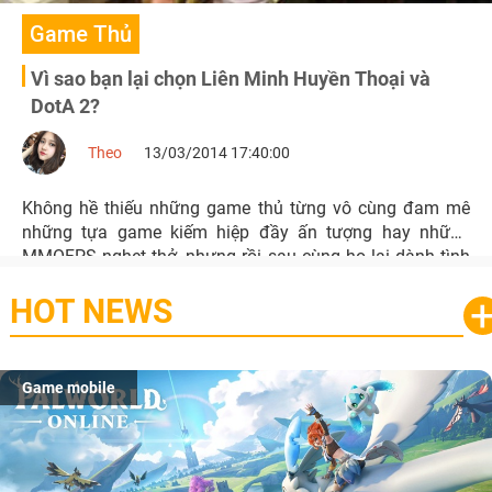
Game Thủ
Vì sao bạn lại chọn Liên Minh Huyền Thoại và
DotA 2?
Theo
13/03/2014 17:40:00
Không hề thiếu những game thủ từng vô cùng đam mê
những tựa game kiếm hiệp đầy ấn tượng hay những
MMOFPS nghẹt thở, nhưng rồi sau cùng họ lại dành tình
yêu của mình với DotA 2 hay Liên Minh Huyền Thoại ở
HOT NEWS
thời điểm hiện tại.
Game mobile