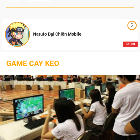
5
Naruto Đại Chiến Mobile
MOBI
GAME CAY KEO