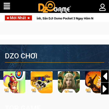
Mới Nhất
 Cửu Giới Thức Tỉnh, Săn DJI Osmo Pocket 3 Ngay Hôm Nay
L
DZO CHƠI
TOP GAME