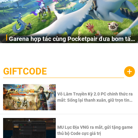
Garena hợp tác cùng Pocketpair đưa bom tấn
Garena Singapore hôm nay đã công bố Palworld Online,
săn thú sinh tồn lên di động với tên gọi
một cuộc phiêu lưu sinh tồn nhiều người chơi mới hiện
Palworld Online
đang được phát triển dựa trên IP Palworld nổi tiếng toàn
cầu, theo giấy phép chính thức từ công ty game Nhật Bản
GIFTCODE
+
Pocketpair, Inc.
Võ Lâm Truyền Kỳ 2.0 PC chính thức ra
mắt: Sống lại thanh xuân, giữ trọn tinh
thần Võ Lâm
MU Lục Địa VNG ra mắt, gửi tặng game
thủ bộ Code cực giá trị