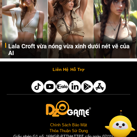
Lala Croft vừa nóng vừa xinh dưới nét vẽ của
AI
Cùng đến với những hình ảnh Lala Croft của Tomb Raider dưới nét vẽ của AI. Một cô nàng xinh đẹp, nóng bỏng nhưng cũng rắn rỏi và mạnh mẽ.
Liên Hệ
Hỗ Trợ
Chính Sách Bảo Mật
Thỏa Thuận Sử Dụng
Giấy phép G1 số: 169/GP-PTTH&TTĐT cấp ngày 07/11/2025 |