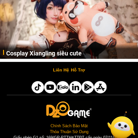
Cosplay Xiangling siêu cute
Cùng thưởng thức những hình ảnh cosplay Xiangling trong Genshin Impact siêu dễ thương của người dùng Weibo "阿包也是兔娘"
Liên Hệ
Hỗ Trợ
Chính Sách Bảo Mật
Thỏa Thuận Sử Dụng
Giấy phép G1 số: 169/GP-PTTH&TTĐT cấp ngày 07/11/2025 |