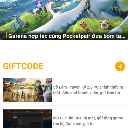
Garena hợp tác cùng Pocketpair đưa bom tấn
Garena Singapore hôm nay đã công bố Palworld Online,
săn thú sinh tồn lên di động với tên gọi
một cuộc phiêu lưu sinh tồn nhiều người chơi mới hiện
Palworld Online
đang được phát triển dựa trên IP Palworld nổi tiếng toàn
cầu, theo giấy phép chính thức từ công ty game Nhật Bản
GIFTCODE
+
Pocketpair, Inc.
Võ Lâm Truyền Kỳ 2.0 PC chính thức ra
mắt: Sống lại thanh xuân, giữ trọn tinh
thần Võ Lâm
MU Lục Địa VNG ra mắt, gửi tặng game
thủ bộ Code cực giá trị