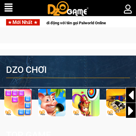
Mới Nhất
hú sinh tồn lên di động với tên gọi Palworld Online
Gia Nhập
DZO CHƠI
TOP GAME