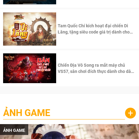
Tam Quốc Chí kích hoạt đại chiến Di
Lăng, tặng siêu code giá trị dành cho
100 độc giả đầu tiên.
Chiến Địa Vô Song ra mắt máy chủ
VS57, sân chơi đích thực dành cho dân
cày
ẢNH GAME
+
ẢNH GAME