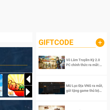
GIFTCODE
+
Võ Lâm Truyền Kỳ 2.0
PC chính thức ra mắt:
Sống lại thanh xuân, giữ
trọn tinh thần Võ Lâm
MU Lục Địa VNG ra mắt,
gửi tặng game thủ bộ
Code cực giá trị