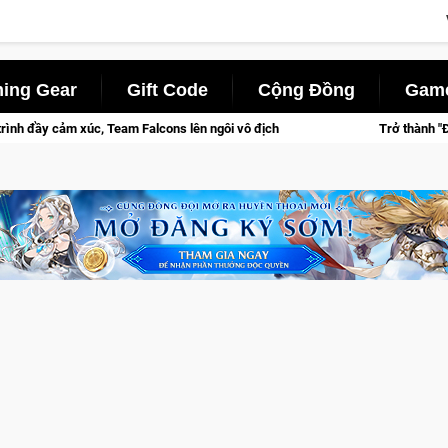
ing Gear
Gift Code
Cộng Đồng
Game
m Falcons lên ngôi vô địch
Trở thành "Đại ca Mèo" khuấy đảo 