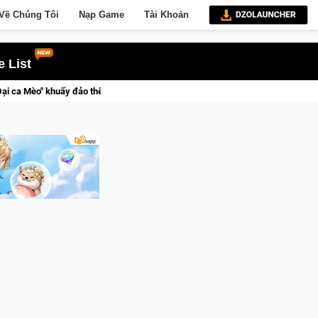
Về Chúng Tôi
Nạp Game
Tài Khoản
 List
thế giới ngầm trong Cat Mafia
Trang bị của game thủ Crossfi