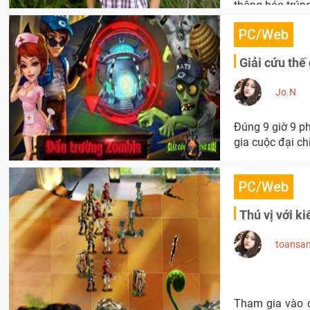
thông báo trúng
PC/Web
Giải cứu thế
Jo.N
Đúng 9 giờ 9 p
gia cuộc đại ch
PC/Web
Thú vị với k
toansa
6.5/10
Tham gia vào c