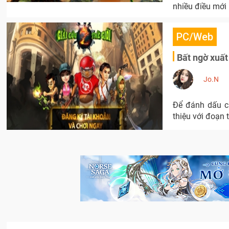
nhiều điều mới 
PC/Web
Bất ngờ xuất
Jo.N
Để đánh dấu ch
thiệu với đoạn 