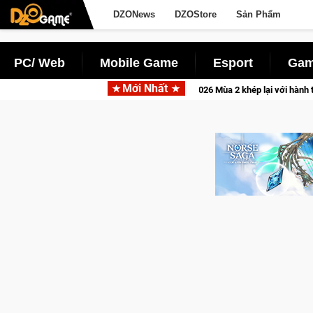
DZONews
DZOStore
Sản Phẩm
PC/ Web
Mobile Game
Esport
Gam
Mới Nhất
iệt
CFVL 2026 Mùa 2 khép lại với hành trình đầy cảm xúc, Tea