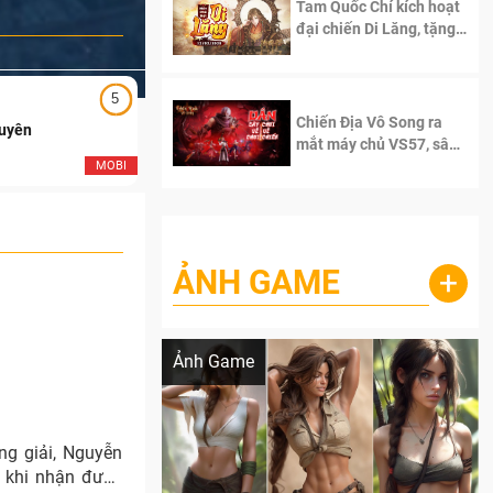
Tam Quốc Chí kích hoạt
đại chiến Di Lăng, tặng
siêu code giá trị dành
cho 100 độc giả đầu
tiên.
5
5
Chiến Địa Vô Song ra
Duyên
Ngạo Thiên Mobile
mắt máy chủ VS57, sân
chơi đích thực dành cho
MOBI
MOB
dân cày
ẢNH GAME
+
Lala Croft vừa nóng vừa xinh dưới nét vẽ
của AI
Ảnh Game
ng giải, Nguyễn
h khi nhận được