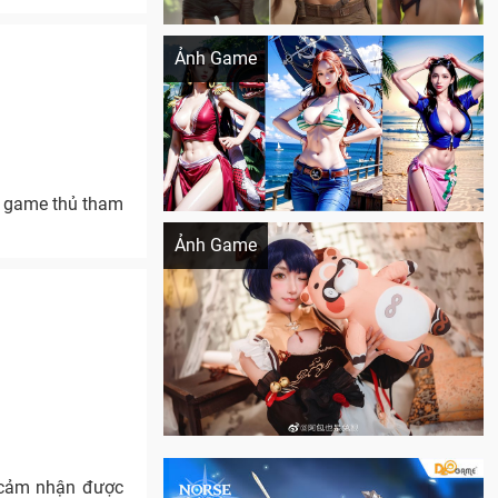
Khi AI Cosplay gái đẹp One Piece
Ảnh Game
n game thủ tham
Cosplay Xiangling siêu cute
Ảnh Game
ẽ cảm nhận được