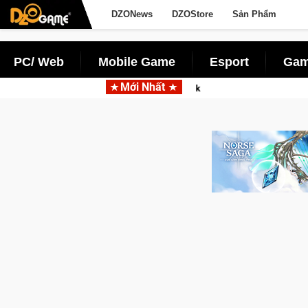
DZONews
DZOStore
Sản Phẩm
PC/ Web
Mobile Game
Esport
Gam
Mới Nhất
Garena hợp tác cùng Pocketpair đưa bom tấ