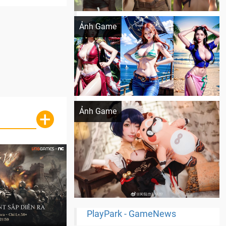
Khi AI Cosplay gái đẹp One Piece
Ảnh Game
Cosplay Xiangling siêu cute
Ảnh Game
+
PlayPark - GameNews