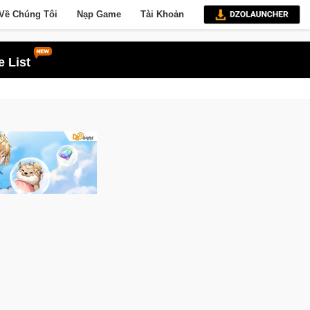
Về Chúng Tôi
Nạp Game
Tài Khoản
 List
a Nhập Closed Beta Norse Saga: Cửu Giới Thức Tỉnh, Săn DJI Osmo Pocket 3