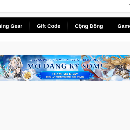
ing Gear
Gift Code
Cộng Đồng
Game
n săn thú sinh tồn lên di động với tên gọi Palworld Online
Gi