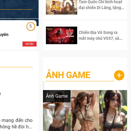
Tam Quốc Chí kích hoạt
đại chiến Di Lăng, tặng
siêu code giá trị dành
cho 100 độc giả đầu
tiên.
5
5
Chiến Địa Vô Song ra
Duyên
Ngạo Thiên Mobile
mắt máy chủ VS57, sân
chơi đích thực dành cho
MOBI
MOB
dân cày
ẢNH GAME
+
Lala Croft vừa nóng vừa xinh dưới nét vẽ
của AI
m
Ảnh Game
ẽ mang đến cho
hông hề đòi hỏi