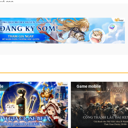
uá cao.
le
Game mobile