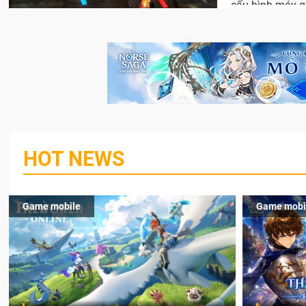
cấu hình máy q
HOT NEWS
Game mobile
Game mobi