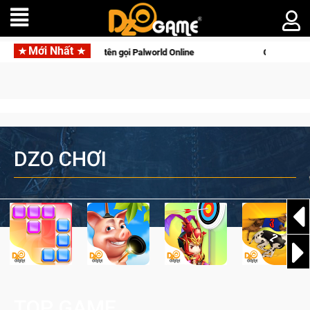
Mới Nhất
lên di động với tên gọi Palworld Online
Gia Nhập Closed Bet
DZO CHƠI
TOP GAME