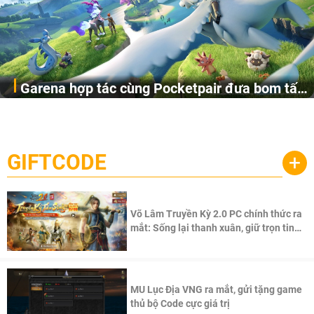
Garena hợp tác cùng Pocketpair đưa bom tấn
Garena Singapore hôm nay đã công bố Palworld Online,
săn thú sinh tồn lên di động với tên gọi
một cuộc phiêu lưu sinh tồn nhiều người chơi mới hiện
Palworld Online
đang được phát triển dựa trên IP Palworld nổi tiếng toàn
cầu, theo giấy phép chính thức từ công ty game Nhật Bản
GIFTCODE
+
Pocketpair, Inc.
Võ Lâm Truyền Kỳ 2.0 PC chính thức ra
mắt: Sống lại thanh xuân, giữ trọn tinh
thần Võ Lâm
MU Lục Địa VNG ra mắt, gửi tặng game
thủ bộ Code cực giá trị