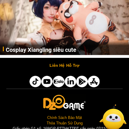
Cosplay Xiangling siêu cute
Cùng thưởng thức những hình ảnh cosplay Xiangling trong Genshin Impact siêu dễ thương của người dùng Weibo "阿包也是兔娘"
Liên Hệ
Hỗ Trợ
Chính Sách Bảo Mật
Thỏa Thuận Sử Dụng
Giấy phép G1 số: 169/GP-PTTH&TTĐT cấp ngày 07/11/2025 |