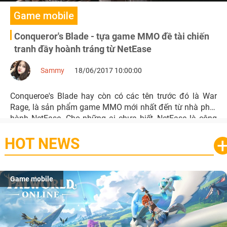
Game mobile
Conqueror's Blade - tựa game MMO đề tài chiến
tranh đầy hoành tráng từ NetEase
Sammy
18/06/2017 10:00:00
Conqueroe's Blade hay còn có các tên trước đó là War
Rage, là sản phẩm game MMO mới nhất đến từ nhà phát
hành NetEase. Cho những ai chưa biết, NetEase là công
ty game lớn thứ 2 tại Trung Quốc sở hữu rất nhiều studio,
HOT NEWS
một trong số chúng đã từng ra mắt siêu phẩm Revolution
Online.
Game mobile