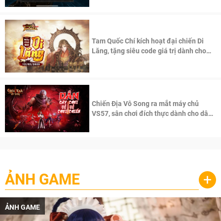
Tam Quốc Chí kích hoạt đại chiến Di
Lăng, tặng siêu code giá trị dành cho
100 độc giả đầu tiên.
Chiến Địa Vô Song ra mắt máy chủ
VS57, sân chơi đích thực dành cho dân
cày
ẢNH GAME
+
ẢNH GAME