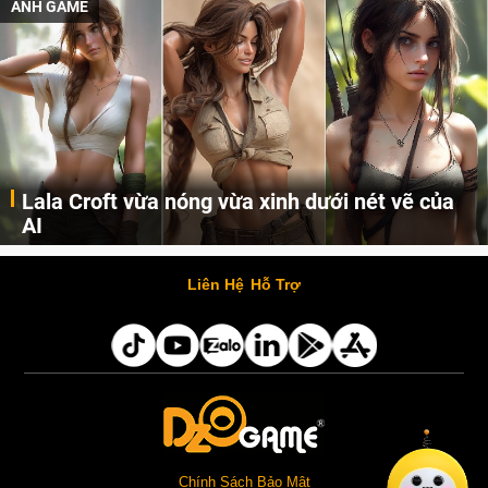
ẢNH GAME
Lala Croft vừa nóng vừa xinh dưới nét vẽ của
AI
Cùng đến với những hình ảnh Lala Croft của Tomb Raider dưới nét vẽ của AI. Một cô nàng xinh đẹp, nóng bỏng nhưng cũng rắn rỏi và mạnh mẽ.
Liên Hệ
Hỗ Trợ
Chính Sách Bảo Mật