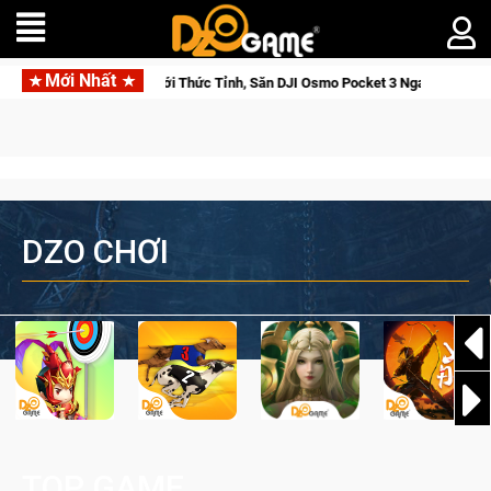
Mới Nhất
rse Saga: Cửu Giới Thức Tỉnh, Săn DJI Osmo Pocket 3 Ngay Hôm Nay
DZO CHƠI
TOP GAME