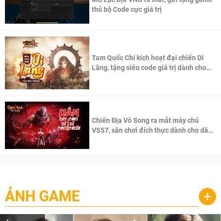
thủ bộ Code cực giá trị
Tam Quốc Chí kích hoạt đại chiến Di
Lăng, tặng siêu code giá trị dành cho
100 độc giả đầu tiên.
Chiến Địa Vô Song ra mắt máy chủ
VS57, sân chơi đích thực dành cho dân
cày
ẢNH GAME
+