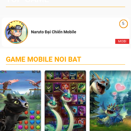
5
Naruto Đại Chiến Mobile
MOBI
GAME MOBILE NOI BAT