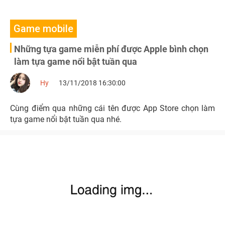
Game mobile
Những tựa game miễn phí được Apple bình chọn
làm tựa game nổi bật tuần qua
Hy
13/11/2018 16:30:00
Cùng điểm qua những cái tên được App Store chọn làm
tựa game nổi bật tuần qua nhé.