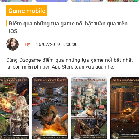
Game mobile
Điểm qua những tựa game nổi bật tuần qua trên
iOS
Hy
26/02/2019 16:00:00
Cùng Dzogame điểm qua những tựa game nổi bật nhất
lại còn miễn phí trên App Store tuần vừa qua nhé.