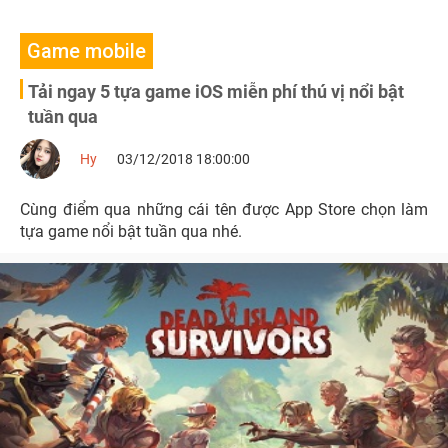
Game mobile
Tải ngay 5 tựa game iOS miễn phí thú vị nổi bật
tuần qua
Hy
03/12/2018 18:00:00
Cùng điểm qua những cái tên được App Store chọn làm
tựa game nổi bật tuần qua nhé.