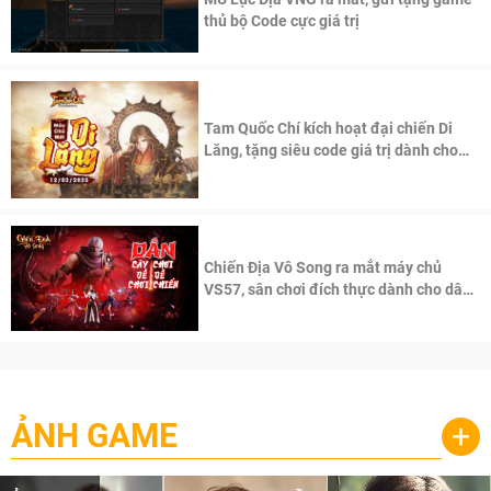
thủ bộ Code cực giá trị
Tam Quốc Chí kích hoạt đại chiến Di
Lăng, tặng siêu code giá trị dành cho
100 độc giả đầu tiên.
Chiến Địa Vô Song ra mắt máy chủ
VS57, sân chơi đích thực dành cho dân
cày
ẢNH GAME
+