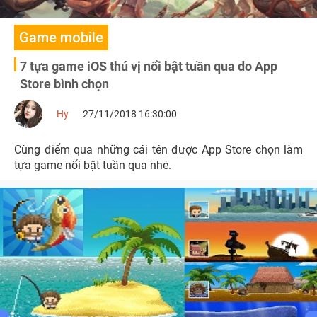
Game mobile
7 tựa game iOS thú vị nổi bật tuần qua do App
Store bình chọn
Hy
27/11/2018 16:30:00
Cùng điểm qua những cái tên được App Store chọn làm
tựa game nổi bật tuần qua nhé.