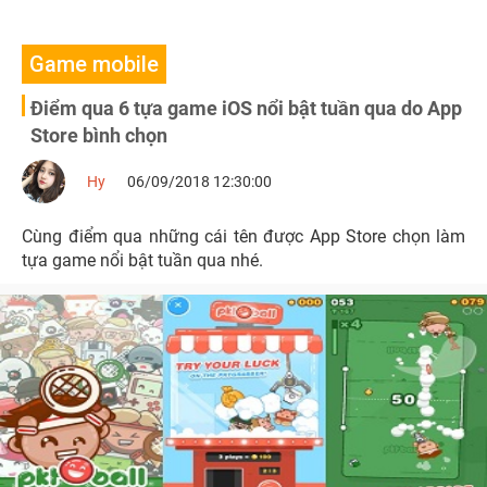
Game mobile
Điểm qua 6 tựa game iOS nổi bật tuần qua do App
Store bình chọn
Hy
06/09/2018 12:30:00
Cùng điểm qua những cái tên được App Store chọn làm
tựa game nổi bật tuần qua nhé.