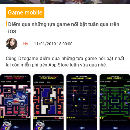
Game mobile
Điểm qua những tựa game nổi bật tuần qua trên
iOS
Hy
11/01/2019 18:00:00
Cùng Dzogame điểm qua những tựa game nổi bật nhất
lại còn miễn phí trên App Store tuần vừa qua nhé.