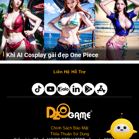
Cosplay Xiangling siêu cute
Cùng thưởng thức những hình ảnh cosplay Xiangling trong Genshin Impact siêu dễ thương của người dùng Weibo "阿包也是兔娘"
Liên Hệ
Hỗ Trợ
Chính Sách Bảo Mật
Thỏa Thuận Sử Dụng