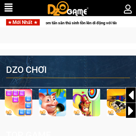
Mới Nhất
tpair đưa bom tấn săn thú sinh tồn lên di động với tên gọi Palworld Online
DZO CHƠI
TOP GAME