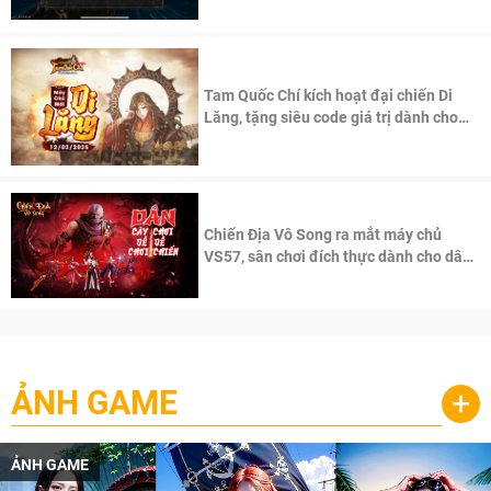
Tam Quốc Chí kích hoạt đại chiến Di
Lăng, tặng siêu code giá trị dành cho
100 độc giả đầu tiên.
Chiến Địa Vô Song ra mắt máy chủ
VS57, sân chơi đích thực dành cho dân
cày
ẢNH GAME
+
ẢNH GAME