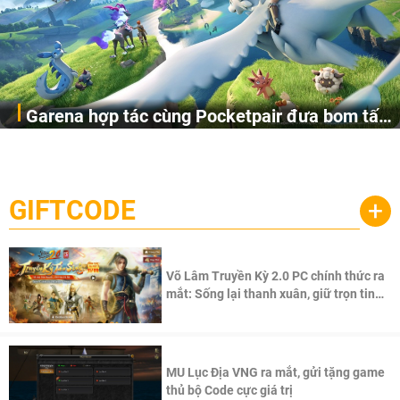
Garena hợp tác cùng Pocketpair đưa bom tấn
Garena Singapore hôm nay đã công bố Palworld Online,
săn thú sinh tồn lên di động với tên gọi
một cuộc phiêu lưu sinh tồn nhiều người chơi mới hiện
Palworld Online
đang được phát triển dựa trên IP Palworld nổi tiếng toàn
cầu, theo giấy phép chính thức từ công ty game Nhật Bản
GIFTCODE
+
Pocketpair, Inc.
Võ Lâm Truyền Kỳ 2.0 PC chính thức ra
mắt: Sống lại thanh xuân, giữ trọn tinh
thần Võ Lâm
MU Lục Địa VNG ra mắt, gửi tặng game
thủ bộ Code cực giá trị