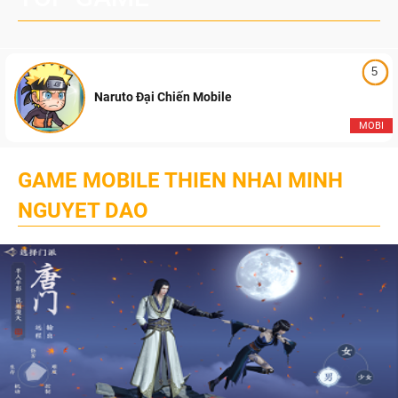
5
Naruto Đại Chiến Mobile
MOBI
GAME MOBILE THIEN NHAI MINH
NGUYET DAO