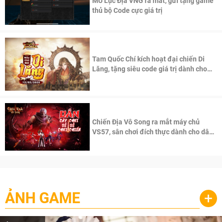
MU Lục Địa VNG ra mắt, gửi tặng game
thủ bộ Code cực giá trị
Tam Quốc Chí kích hoạt đại chiến Di
Lăng, tặng siêu code giá trị dành cho
100 độc giả đầu tiên.
Chiến Địa Vô Song ra mắt máy chủ
VS57, sân chơi đích thực dành cho dân
cày
ẢNH GAME
+