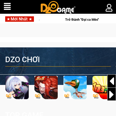
Mới Nhất
s lên ngôi vô địch
Trở thành "Đại ca Mèo" khuấy đảo thế giới
DZO CHƠI
TOP GAME