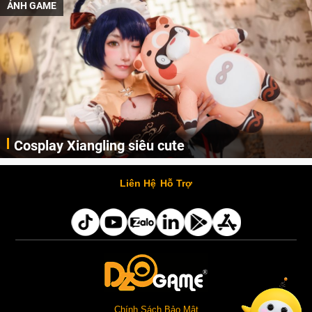
ẢNH GAME
Cosplay Xiangling siêu cute
Cùng thưởng thức những hình ảnh cosplay Xiangling trong Genshin Impact siêu dễ thương của người dùng Weibo "阿包也是兔娘"
Liên Hệ
Hỗ Trợ
Chính Sách Bảo Mật