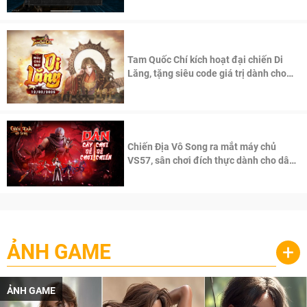
Tam Quốc Chí kích hoạt đại chiến Di
Lăng, tặng siêu code giá trị dành cho
100 độc giả đầu tiên.
Chiến Địa Vô Song ra mắt máy chủ
VS57, sân chơi đích thực dành cho dân
cày
ẢNH GAME
+
ẢNH GAME