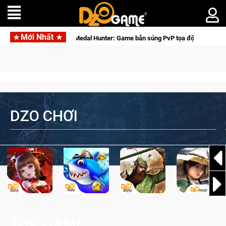
Mới Nhất
Medal Hunter: Game bắn súng PvP tọa độ đỉnh cao đưa bạn vào các
DZO CHƠI
TOP GAME