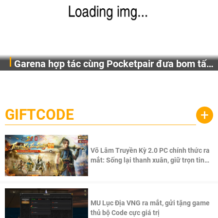
Garena hợp tác cùng Pocketpair đưa bom tấn
Garena Singapore hôm nay đã công bố Palworld Online,
săn thú sinh tồn lên di động với tên gọi
một cuộc phiêu lưu sinh tồn nhiều người chơi mới hiện
Palworld Online
đang được phát triển dựa trên IP Palworld nổi tiếng toàn
cầu, theo giấy phép chính thức từ công ty game Nhật Bản
GIFTCODE
+
Pocketpair, Inc.
Võ Lâm Truyền Kỳ 2.0 PC chính thức ra
mắt: Sống lại thanh xuân, giữ trọn tinh
thần Võ Lâm
MU Lục Địa VNG ra mắt, gửi tặng game
thủ bộ Code cực giá trị