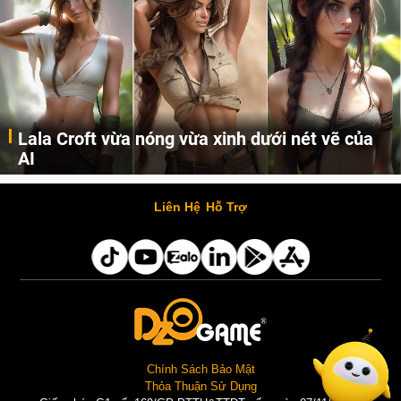
Lala Croft vừa nóng vừa xinh dưới nét vẽ của
AI
Cùng đến với những hình ảnh Lala Croft của Tomb Raider dưới nét vẽ của AI. Một cô nàng xinh đẹp, nóng bỏng nhưng cũng rắn rỏi và mạnh mẽ.
Liên Hệ
Hỗ Trợ
Chính Sách Bảo Mật
Thỏa Thuận Sử Dụng