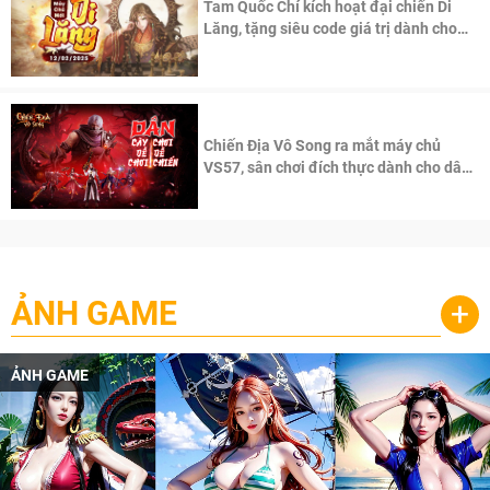
Tam Quốc Chí kích hoạt đại chiến Di
Lăng, tặng siêu code giá trị dành cho
100 độc giả đầu tiên.
Chiến Địa Vô Song ra mắt máy chủ
VS57, sân chơi đích thực dành cho dân
cày
ẢNH GAME
+
ẢNH GAME