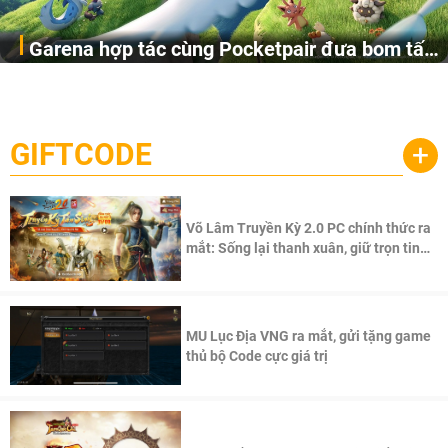
Garena hợp tác cùng Pocketpair đưa bom tấn
Garena Singapore hôm nay đã công bố Palworld Online,
săn thú sinh tồn lên di động với tên gọi
một cuộc phiêu lưu sinh tồn nhiều người chơi mới hiện
Palworld Online
đang được phát triển dựa trên IP Palworld nổi tiếng toàn
cầu, theo giấy phép chính thức từ công ty game Nhật Bản
GIFTCODE
+
Pocketpair, Inc.
Võ Lâm Truyền Kỳ 2.0 PC chính thức ra
mắt: Sống lại thanh xuân, giữ trọn tinh
thần Võ Lâm
MU Lục Địa VNG ra mắt, gửi tặng game
thủ bộ Code cực giá trị