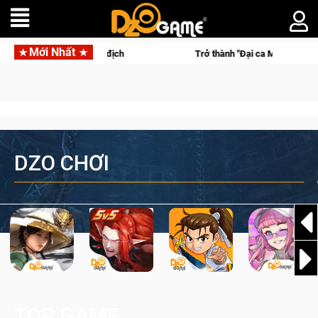
Mới Nhất
alcons lên ngôi vô địch
Trở thành "Đại ca Mèo" khuấy đảo thế
DZO CHƠI
TOP GAME