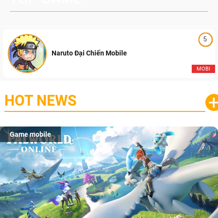
5
Naruto Đại Chiến Mobile
MOBI
HOT NEWS
Game mobile