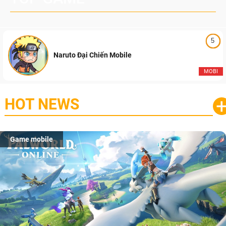
5
Naruto Đại Chiến Mobile
MOBI
HOT NEWS
Game mobile