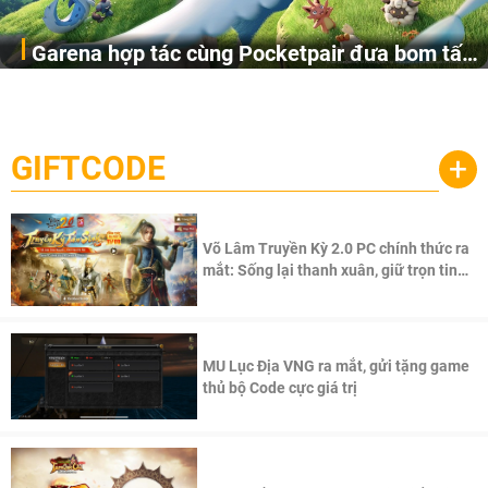
Garena hợp tác cùng Pocketpair đưa bom tấn
Garena Singapore hôm nay đã công bố Palworld Online,
săn thú sinh tồn lên di động với tên gọi
một cuộc phiêu lưu sinh tồn nhiều người chơi mới hiện
Palworld Online
đang được phát triển dựa trên IP Palworld nổi tiếng toàn
cầu, theo giấy phép chính thức từ công ty game Nhật Bản
GIFTCODE
+
Pocketpair, Inc.
Võ Lâm Truyền Kỳ 2.0 PC chính thức ra
mắt: Sống lại thanh xuân, giữ trọn tinh
thần Võ Lâm
MU Lục Địa VNG ra mắt, gửi tặng game
thủ bộ Code cực giá trị