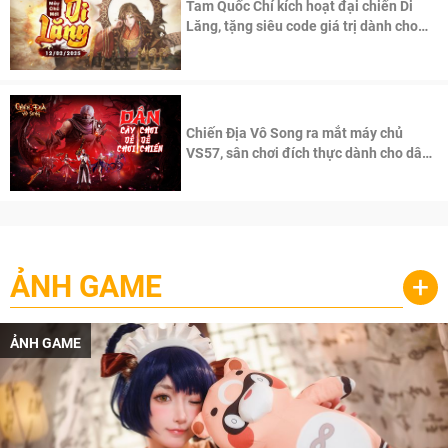
Tam Quốc Chí kích hoạt đại chiến Di
Lăng, tặng siêu code giá trị dành cho
100 độc giả đầu tiên.
Chiến Địa Vô Song ra mắt máy chủ
VS57, sân chơi đích thực dành cho dân
cày
ẢNH GAME
+
ẢNH GAME