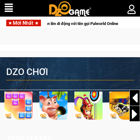
Mới Nhất
n săn thú sinh tồn lên di động với tên gọi Palworld Online
Gi
DZO CHƠI
TOP GAME