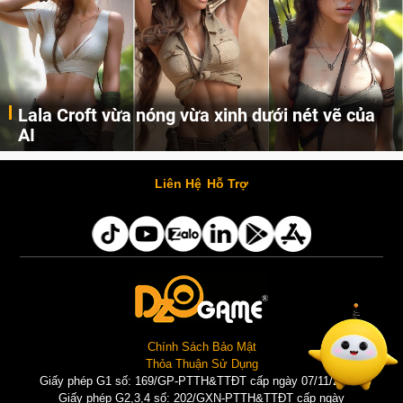
Lala Croft vừa nóng vừa xinh dưới nét vẽ của
AI
Cùng đến với những hình ảnh Lala Croft của Tomb Raider dưới nét vẽ của AI. Một cô nàng xinh đẹp, nóng bỏng nhưng cũng rắn rỏi và mạnh mẽ.
Liên Hệ
Hỗ Trợ
Chính Sách Bảo Mật
Thỏa Thuận Sử Dụng
Giấy phép G1 số: 169/GP-PTTH&TTĐT cấp ngày 07/11/2025 |
Giấy phép G2,3,4 số: 202/GXN-PTTH&TTĐT cấp ngày