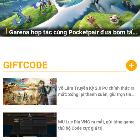
Garena hợp tác cùng Pocketpair đưa bom tấn
Garena Singapore hôm nay đã công bố Palworld Online,
săn thú sinh tồn lên di động với tên gọi
một cuộc phiêu lưu sinh tồn nhiều người chơi mới hiện
Palworld Online
đang được phát triển dựa trên IP Palworld nổi tiếng toàn
cầu, theo giấy phép chính thức từ công ty game Nhật Bản
GIFTCODE
+
Pocketpair, Inc.
Võ Lâm Truyền Kỳ 2.0 PC chính thức ra
mắt: Sống lại thanh xuân, giữ trọn tinh
thần Võ Lâm
MU Lục Địa VNG ra mắt, gửi tặng game
thủ bộ Code cực giá trị