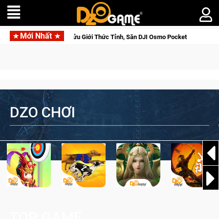
Mới Nhất
a Norse Saga: Cửu Giới Thức Tỉnh, Săn DJI Osmo Pocket 3 Ngay Hôm Nay
DZO CHƠI
TOP GAME