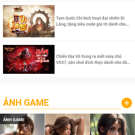
Tam Quốc Chí kích hoạt đại chiến Di
Lăng, tặng siêu code giá trị dành cho
100 độc giả đầu tiên.
Chiến Địa Vô Song ra mắt máy chủ
VS57, sân chơi đích thực dành cho dân
cày
ẢNH GAME
+
ẢNH GAME