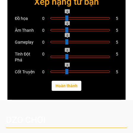
Xếp hạng từ bạn
0
Đồ họa
0
5
0
Âm Thanh
0
5
0
Gameplay
0
5
0
Tính Đột
0
5
Phá
0
Cốt Truyện
0
5
DZO CHƠI