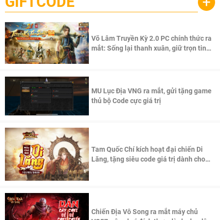
GIFTCODE
+
Võ Lâm Truyền Kỳ 2.0 PC chính thức ra
mắt: Sống lại thanh xuân, giữ trọn tinh
thần Võ Lâm
MU Lục Địa VNG ra mắt, gửi tặng game
thủ bộ Code cực giá trị
Tam Quốc Chí kích hoạt đại chiến Di
Lăng, tặng siêu code giá trị dành cho
100 độc giả đầu tiên.
Chiến Địa Vô Song ra mắt máy chủ