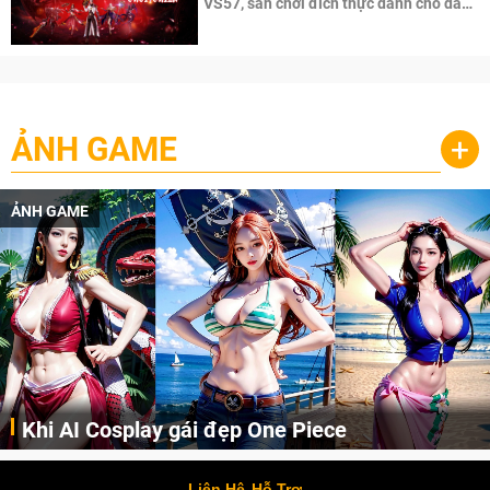
VS57, sân chơi đích thực dành cho dân
cày
ẢNH GAME
+
ẢNH GAME
Khi AI Cosplay gái đẹp One Piece
Những cô nàng nóng bỏng Boa Hancock, Nico Robin, Nami, Yamato hay Perona được AI vẽ lại dưới hình thức Cosplay cực kỳ chuẩn chỉnh.
Liên Hệ
Hỗ Trợ