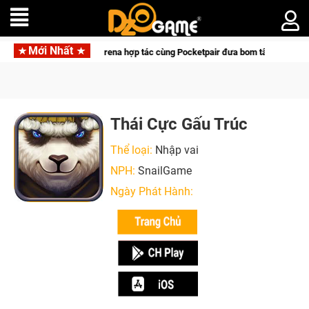
Mới Nhất
Garena hợp tác cùng Pocketpair đưa bom tấn săn thú sinh tồn lên
Thái Cực Gấu Trúc
Thể loại:
Nhập vai
NPH:
SnailGame
Ngày Phát Hành: