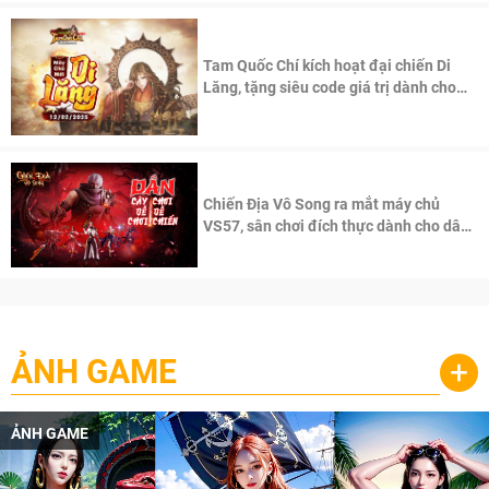
Tam Quốc Chí kích hoạt đại chiến Di
Lăng, tặng siêu code giá trị dành cho
100 độc giả đầu tiên.
Chiến Địa Vô Song ra mắt máy chủ
VS57, sân chơi đích thực dành cho dân
cày
ẢNH GAME
+
ẢNH GAME