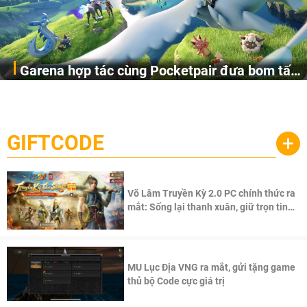
Garena hợp tác cùng Pocketpair đưa bom tấn
Garena Singapore hôm nay đã công bố Palworld Online,
săn thú sinh tồn lên di động với tên gọi
một cuộc phiêu lưu sinh tồn nhiều người chơi mới hiện
Palworld Online
đang được phát triển dựa trên IP Palworld nổi tiếng toàn
cầu, theo giấy phép chính thức từ công ty game Nhật Bản
GIFTCODE
+
Pocketpair, Inc.
Võ Lâm Truyền Kỳ 2.0 PC chính thức ra
mắt: Sống lại thanh xuân, giữ trọn tinh
thần Võ Lâm
MU Lục Địa VNG ra mắt, gửi tặng game
thủ bộ Code cực giá trị