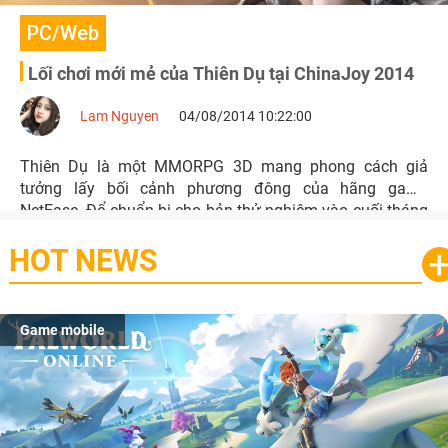
PC/Web
Lối chơi mới mẻ của Thiên Dụ tại ChinaJoy 2014
Lam Nguyen
04/08/2014 10:22:00
Thiên Dụ là một MMORPG 3D mang phong cách giả
tưởng lấy bối cảnh phương đông của hãng game
NetEase. Để chuẩn bị cho bản thử nghiệm vào cuối tháng
8 tới đây, Thiên Dụ sẽ thêm bổ sung thêm những phụ bản
HOT NEWS
hoàn toàn mới cùng với những động tác biểu cảm cho
nhân vật.
Game mobile