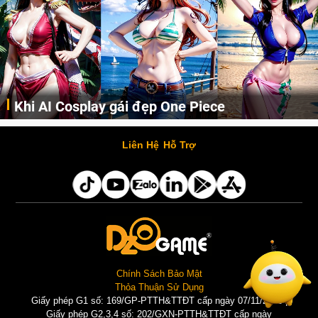
Khi AI Cosplay gái đẹp One Piece
Những cô nàng nóng bỏng Boa Hancock, Nico Robin, Nami, Yamato hay Perona được AI vẽ lại dưới hình thức Cosplay cực kỳ chuẩn chỉnh.
Liên Hệ
Hỗ Trợ
Chính Sách Bảo Mật
Thỏa Thuận Sử Dụng
Giấy phép G1 số: 169/GP-PTTH&TTĐT cấp ngày 07/11/2025 |
Giấy phép G2,3,4 số: 202/GXN-PTTH&TTĐT cấp ngày