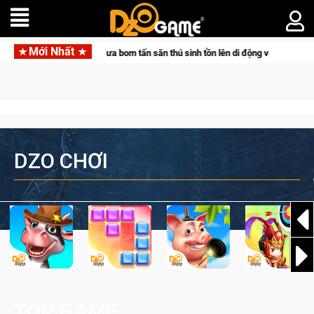
Mới Nhất
 Pocketpair đưa bom tấn săn thú sinh tồn lên di động với tên gọi Palworld Onli
DZO CHƠI
TOP GAME