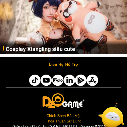
Cosplay Xiangling siêu cute
Cùng thưởng thức những hình ảnh cosplay Xiangling trong Genshin Impact siêu dễ thương của người dùng Weibo "阿包也是兔娘"
Liên Hệ
Hỗ Trợ
Chính Sách Bảo Mật
Thỏa Thuận Sử Dụng
Giấy phép G1 số: 169/GP-PTTH&TTĐT cấp ngày 07/11/2025 |