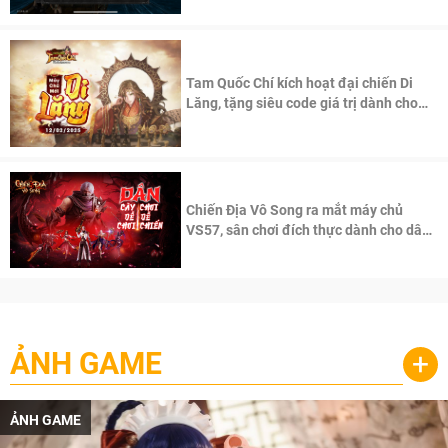
Tam Quốc Chí kích hoạt đại chiến Di
Lăng, tặng siêu code giá trị dành cho
100 độc giả đầu tiên.
Chiến Địa Vô Song ra mắt máy chủ
VS57, sân chơi đích thực dành cho dân
cày
ẢNH GAME
+
ẢNH GAME