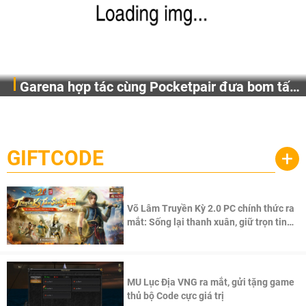
Garena hợp tác cùng Pocketpair đưa bom tấn
Garena Singapore hôm nay đã công bố Palworld Online,
săn thú sinh tồn lên di động với tên gọi
một cuộc phiêu lưu sinh tồn nhiều người chơi mới hiện
Palworld Online
đang được phát triển dựa trên IP Palworld nổi tiếng toàn
cầu, theo giấy phép chính thức từ công ty game Nhật Bản
GIFTCODE
+
Pocketpair, Inc.
Võ Lâm Truyền Kỳ 2.0 PC chính thức ra
mắt: Sống lại thanh xuân, giữ trọn tinh
thần Võ Lâm
MU Lục Địa VNG ra mắt, gửi tặng game
thủ bộ Code cực giá trị