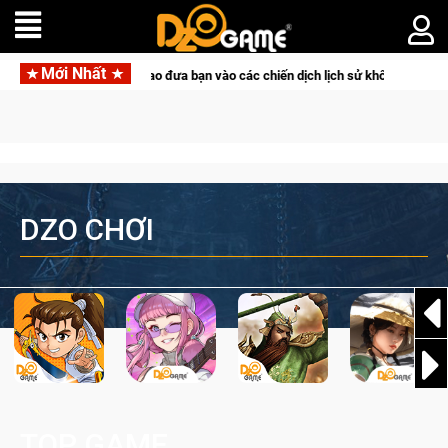
Mới Nhất
vP tọa độ đỉnh cao đưa bạn vào các chiến dịch lịch sử khốc liệt
DZO CHƠI
TOP GAME