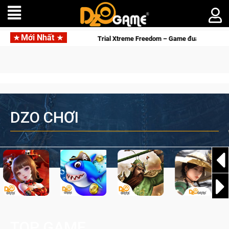
Mới Nhất
ốc liệt
Trial Xtreme Freedom – Game đua xe mô tô PvP sở hữu
DZO CHƠI
TOP GAME