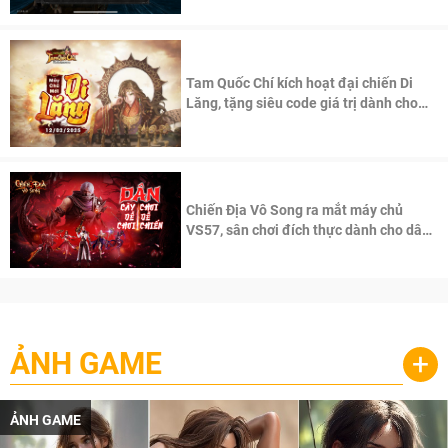
Tam Quốc Chí kích hoạt đại chiến Di
Lăng, tặng siêu code giá trị dành cho
100 độc giả đầu tiên.
Chiến Địa Vô Song ra mắt máy chủ
VS57, sân chơi đích thực dành cho dân
cày
ẢNH GAME
+
ẢNH GAME