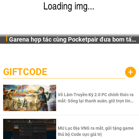
Garena hợp tác cùng Pocketpair đưa bom tấn
Garena Singapore hôm nay đã công bố Palworld Online,
săn thú sinh tồn lên di động với tên gọi
một cuộc phiêu lưu sinh tồn nhiều người chơi mới hiện
Palworld Online
đang được phát triển dựa trên IP Palworld nổi tiếng toàn
cầu, theo giấy phép chính thức từ công ty game Nhật Bản
GIFTCODE
+
Pocketpair, Inc.
Võ Lâm Truyền Kỳ 2.0 PC chính thức ra
mắt: Sống lại thanh xuân, giữ trọn tinh
thần Võ Lâm
MU Lục Địa VNG ra mắt, gửi tặng game
thủ bộ Code cực giá trị