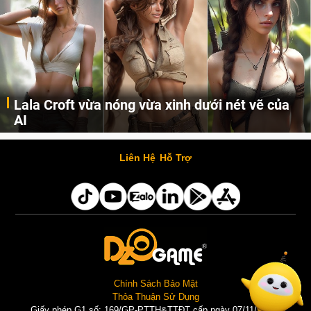
Lala Croft vừa nóng vừa xinh dưới nét vẽ của
AI
Cùng đến với những hình ảnh Lala Croft của Tomb Raider dưới nét vẽ của AI. Một cô nàng xinh đẹp, nóng bỏng nhưng cũng rắn rỏi và mạnh mẽ.
Liên Hệ
Hỗ Trợ
Chính Sách Bảo Mật
Thỏa Thuận Sử Dụng
Giấy phép G1 số: 169/GP-PTTH&TTĐT cấp ngày 07/11/2025 |