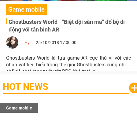
Game mobile
Ghostbusters World - "Biệt đội săn ma" đổ bộ di
động với tân binh AR
Hy
25/10/2018 17:00:00
Ghostbusters World là tựa game AR cực thú vị với các
nhân vật tiêu biểu trong thế giới Ghostbusters cùng nhiều
chế độ chơi mang yếu tốt RPG khá mới lạ.
HOT NEWS
Game mobile