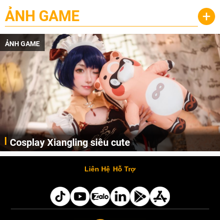
ẢNH GAME
+
ẢNH GAME
Cosplay Xiangling siêu cute
Cùng thưởng thức những hình ảnh cosplay Xiangling trong Genshin Impact siêu dễ thương của người dùng Weibo "阿包也是兔娘"
Liên Hệ
Hỗ Trợ