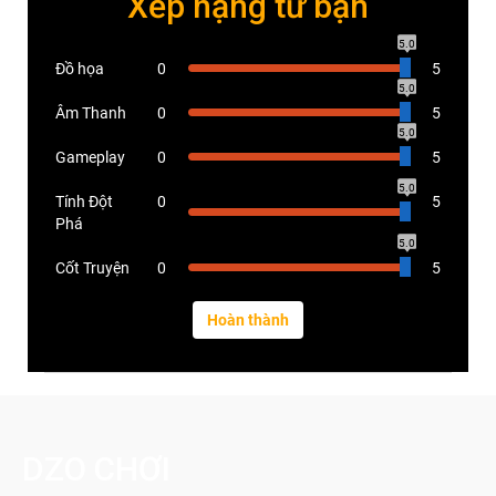
Xếp hạng từ bạn
5.0
Đồ họa
0
5
5.0
Âm Thanh
0
5
5.0
Gameplay
0
5
5.0
Tính Đột
0
5
Phá
5.0
Cốt Truyện
0
5
DZO CHƠI