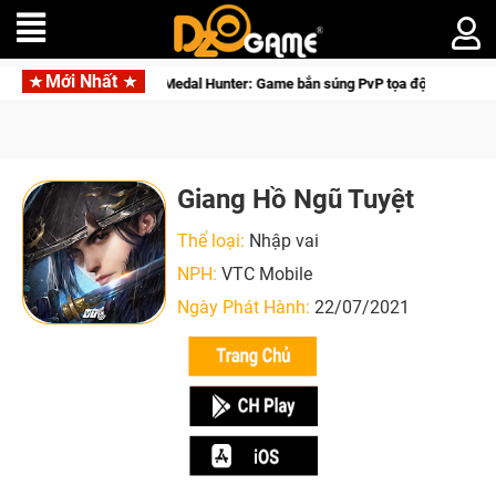
Mới Nhất
y
Medal Hunter: Game bắn súng PvP tọa độ đỉnh cao đưa bạn và
Giang Hồ Ngũ Tuyệt
Thể loại:
Nhập vai
NPH:
VTC Mobile
Ngày Phát Hành:
22/07/2021