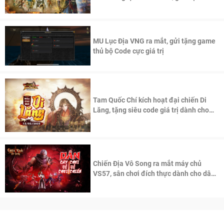
thần Võ Lâm
MU Lục Địa VNG ra mắt, gửi tặng game
thủ bộ Code cực giá trị
Tam Quốc Chí kích hoạt đại chiến Di
Lăng, tặng siêu code giá trị dành cho
100 độc giả đầu tiên.
Chiến Địa Vô Song ra mắt máy chủ
VS57, sân chơi đích thực dành cho dân
cày