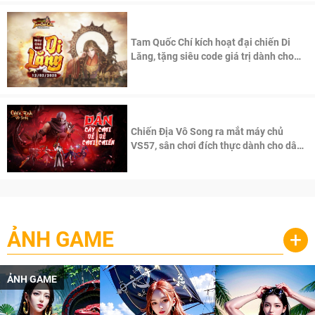
Tam Quốc Chí kích hoạt đại chiến Di
Lăng, tặng siêu code giá trị dành cho
100 độc giả đầu tiên.
Chiến Địa Vô Song ra mắt máy chủ
VS57, sân chơi đích thực dành cho dân
cày
ẢNH GAME
+
ẢNH GAME