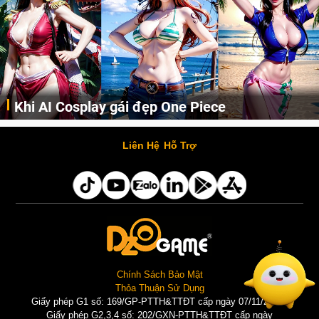
Khi AI Cosplay gái đẹp One Piece
Những cô nàng nóng bỏng Boa Hancock, Nico Robin, Nami, Yamato hay Perona được AI vẽ lại dưới hình thức Cosplay cực kỳ chuẩn chỉnh.
Liên Hệ
Hỗ Trợ
Chính Sách Bảo Mật
Thỏa Thuận Sử Dụng
Giấy phép G1 số: 169/GP-PTTH&TTĐT cấp ngày 07/11/2025 |
Giấy phép G2,3,4 số: 202/GXN-PTTH&TTĐT cấp ngày