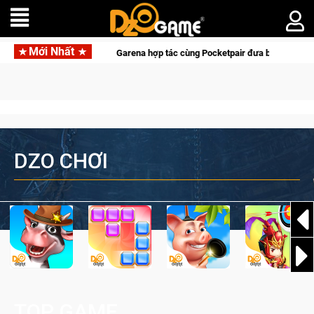
Mới Nhất
Garena hợp tác cùng Pocketpair đưa bom tấn săn thú sinh t
DZO CHƠI
TOP GAME