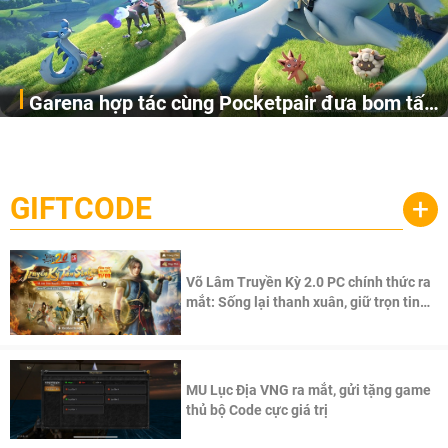
Garena hợp tác cùng Pocketpair đưa bom tấn
Garena Singapore hôm nay đã công bố Palworld Online,
săn thú sinh tồn lên di động với tên gọi
một cuộc phiêu lưu sinh tồn nhiều người chơi mới hiện
Palworld Online
đang được phát triển dựa trên IP Palworld nổi tiếng toàn
cầu, theo giấy phép chính thức từ công ty game Nhật Bản
GIFTCODE
+
Pocketpair, Inc.
Võ Lâm Truyền Kỳ 2.0 PC chính thức ra
mắt: Sống lại thanh xuân, giữ trọn tinh
thần Võ Lâm
MU Lục Địa VNG ra mắt, gửi tặng game
thủ bộ Code cực giá trị