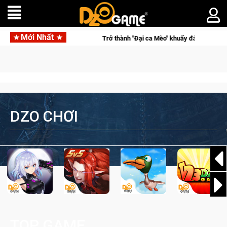
Mới Nhất
i vô địch
Trở thành "Đại ca Mèo" khuấy đảo thế giới ngầm tro
DZO CHƠI
TOP GAME