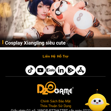
Cosplay Xiangling siêu cute
Cùng thưởng thức những hình ảnh cosplay Xiangling trong Genshin Impact siêu dễ thương của người dùng Weibo "阿包也是兔娘"
Liên Hệ
Hỗ Trợ
Chính Sách Bảo Mật
Thỏa Thuận Sử Dụng
Giấy phép G1 số: 169/GP-PTTH&TTĐT cấp ngày 07/11/2025 |