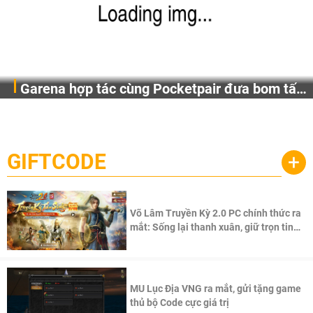
Garena hợp tác cùng Pocketpair đưa bom tấn
Garena Singapore hôm nay đã công bố Palworld Online,
săn thú sinh tồn lên di động với tên gọi
một cuộc phiêu lưu sinh tồn nhiều người chơi mới hiện
Palworld Online
đang được phát triển dựa trên IP Palworld nổi tiếng toàn
cầu, theo giấy phép chính thức từ công ty game Nhật Bản
GIFTCODE
+
Pocketpair, Inc.
Võ Lâm Truyền Kỳ 2.0 PC chính thức ra
mắt: Sống lại thanh xuân, giữ trọn tinh
thần Võ Lâm
MU Lục Địa VNG ra mắt, gửi tặng game
thủ bộ Code cực giá trị