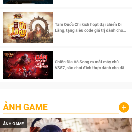
Tam Quốc Chí kích hoạt đại chiến Di
Lăng, tặng siêu code giá trị dành cho
100 độc giả đầu tiên.
Chiến Địa Vô Song ra mắt máy chủ
VS57, sân chơi đích thực dành cho dân
cày
ẢNH GAME
+
ẢNH GAME