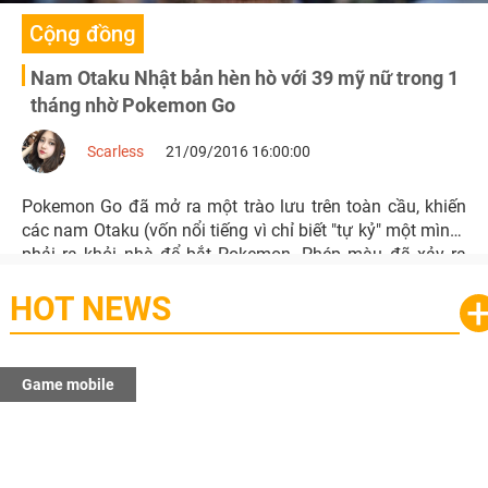
Cộng đồng
Nam Otaku Nhật bản hèn hò với 39 mỹ nữ trong 1
tháng nhờ Pokemon Go
Scarless
21/09/2016 16:00:00
Pokemon Go đã mở ra một trào lưu trên toàn cầu, khiến
các nam Otaku (vốn nổi tiếng vì chỉ biết "tự kỷ" một mình)
phải ra khỏi nhà để bắt Pokemon. Phép màu đã xảy ra
khi một Otaku hẹn hò với 39 cô nàng chỉ trong một tháng
HOT NEWS
thông qua trò chơi.
Game mobile