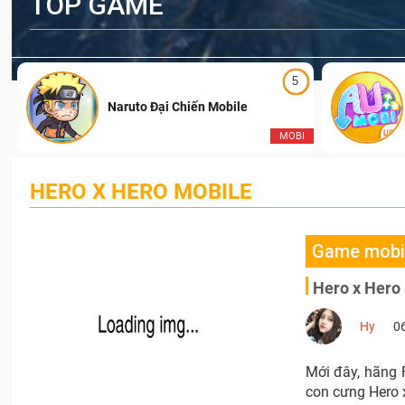
TOP GAME
5
Naruto Đại Chiến Mobile
I
MOBI
HERO X HERO MOBILE
Game mobi
Hero x Hero 
Hy
0
Mới đây, hãng 
con cưng Hero x