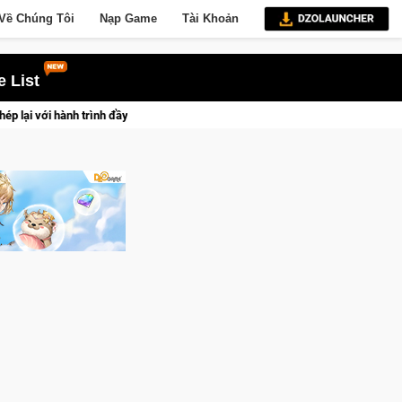
Về Chúng Tôi
Nạp Game
Tài Khoản
 List
nh đầy cảm xúc, Team Falcons lên ngôi vô địch
Trở thành "Đại