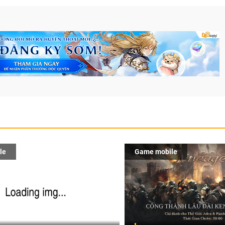
le
Game mobile