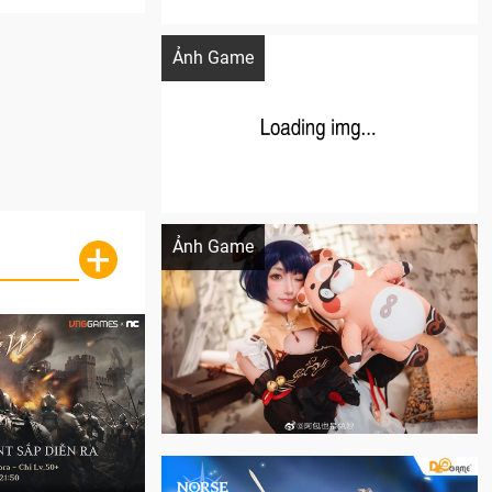
Khi AI Cosplay gái đẹp One Piece
Ảnh Game
Cosplay Xiangling siêu cute
+
Ảnh Game