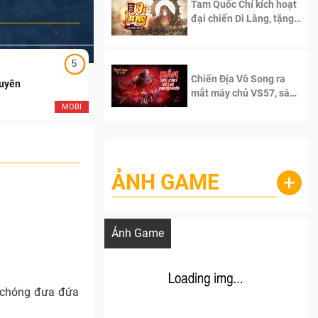
Tam Quốc Chí kích hoạt
đại chiến Di Lăng, tặng
siêu code giá trị dành
cho 100 độc giả đầu
tiên.
5
5
Chiến Địa Vô Song ra
Duyên
Ngạo Thiên Mobile
mắt máy chủ VS57, sân
chơi đích thực dành cho
MOBI
MOB
dân cày
ẢNH GAME
+
Lala Croft vừa nóng vừa xinh dưới nét vẽ
của AI
Ảnh Game
h chóng đưa đứa