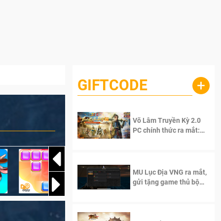
GIFTCODE
+
Võ Lâm Truyền Kỳ 2.0
PC chính thức ra mắt:
Sống lại thanh xuân, giữ
trọn tinh thần Võ Lâm
MU Lục Địa VNG ra mắt,
gửi tặng game thủ bộ
Code cực giá trị