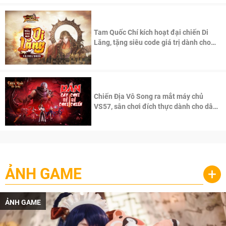
Tam Quốc Chí kích hoạt đại chiến Di
Lăng, tặng siêu code giá trị dành cho
100 độc giả đầu tiên.
Chiến Địa Vô Song ra mắt máy chủ
VS57, sân chơi đích thực dành cho dân
cày
ẢNH GAME
+
ẢNH GAME