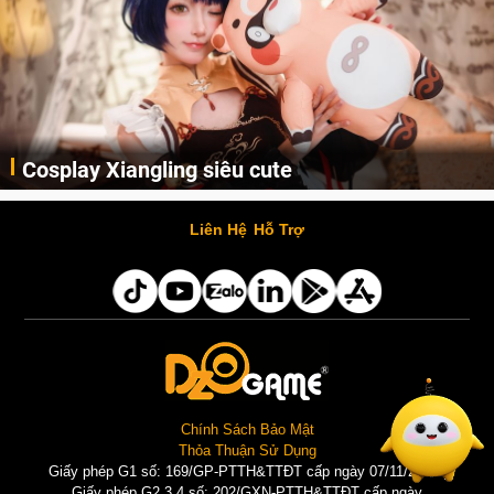
Cosplay Xiangling siêu cute
Cùng thưởng thức những hình ảnh cosplay Xiangling trong Genshin Impact siêu dễ thương của người dùng Weibo "阿包也是兔娘"
Liên Hệ
Hỗ Trợ
Chính Sách Bảo Mật
Thỏa Thuận Sử Dụng
Giấy phép G1 số: 169/GP-PTTH&TTĐT cấp ngày 07/11/2025 |
Giấy phép G2,3,4 số: 202/GXN-PTTH&TTĐT cấp ngày