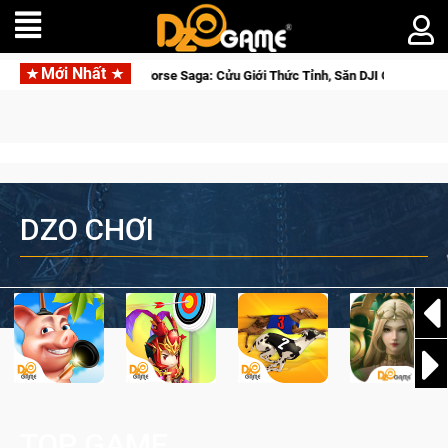
Mới Nhất
osed Beta Norse Saga: Cửu Giới Thức Tỉnh, Săn DJI Osmo Pocket 3 Ngay Hôm
DZO CHƠI
TOP GAME