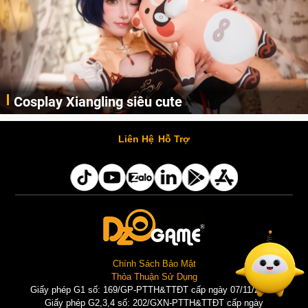
Cosplay Xiangling siêu cute
Cùng thưởng thức những hình ảnh cosplay Xiangling trong Genshin Impact siêu dễ thương của người dùng Weibo "阿包也是兔娘"
Liên Hệ
Hỗ Trợ
Chính Sách Bảo Mật
Thỏa Thuận Sử Dụng
Giấy phép G1 số: 169/GP-PTTH&TTĐT cấp ngày 07/11/2025 |
Giấy phép G2,3,4 số: 202/GXN-PTTH&TTĐT cấp ngày