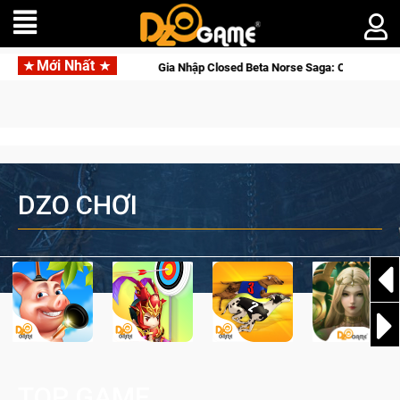
Mới Nhất
line
Gia Nhập Closed Beta Norse Saga: Cửu Giới Thức Tỉnh,
DZO CHƠI
TOP GAME