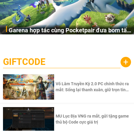
Garena hợp tác cùng Pocketpair đưa bom tấn
Garena Singapore hôm nay đã công bố Palworld Online,
săn thú sinh tồn lên di động với tên gọi
một cuộc phiêu lưu sinh tồn nhiều người chơi mới hiện
Palworld Online
đang được phát triển dựa trên IP Palworld nổi tiếng toàn
cầu, theo giấy phép chính thức từ công ty game Nhật Bản
GIFTCODE
+
Pocketpair, Inc.
Võ Lâm Truyền Kỳ 2.0 PC chính thức ra
mắt: Sống lại thanh xuân, giữ trọn tinh
thần Võ Lâm
MU Lục Địa VNG ra mắt, gửi tặng game
thủ bộ Code cực giá trị