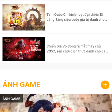
Tam Quốc Chí kích hoạt đại chiến Di
Lăng, tặng siêu code giá trị dành cho
100 độc giả đầu tiên.
Chiến Địa Vô Song ra mắt máy chủ
VS57, sân chơi đích thực dành cho dân
cày
ẢNH GAME
+
ẢNH GAME