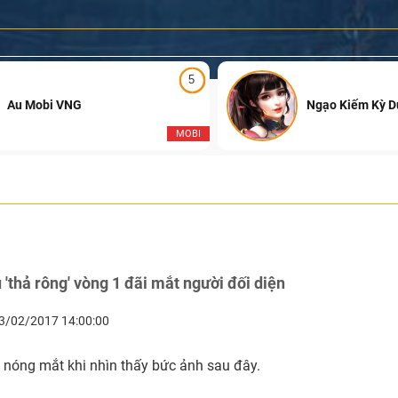
5
Au Mobi VNG
Ngạo Kiếm Kỳ 
MOBI
'thả rông' vòng 1 đãi mắt người đối diện
3/02/2017 14:00:00
 nóng mắt khi nhìn thấy bức ảnh sau đây.