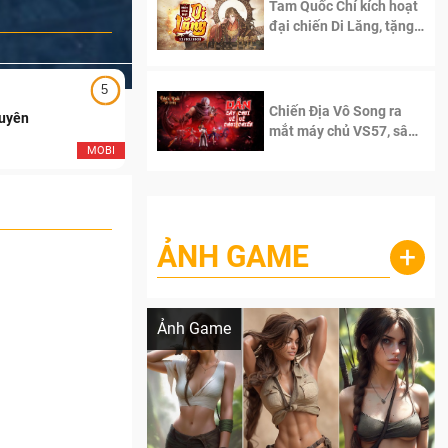
Tam Quốc Chí kích hoạt
đại chiến Di Lăng, tặng
siêu code giá trị dành
cho 100 độc giả đầu
tiên.
5
5
Chiến Địa Vô Song ra
Duyên
Ngạo Thiên Mobile
mắt máy chủ VS57, sân
chơi đích thực dành cho
MOBI
MOB
dân cày
ẢNH GAME
+
Lala Croft vừa nóng vừa xinh dưới nét vẽ
của AI
Ảnh Game