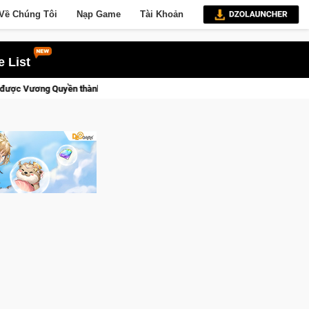
Về Chúng Tôi
Nạp Game
Tài Khoản
 List
thành Kent sắp tới!
CFVL 2026 Mùa 2 khép lại với hành trình 