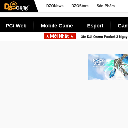
DZONews
DZOStore
Sản Phẩm
PC/ Web
Mobile Game
Esport
Gam
Mới Nhất
se Saga: Cửu Giới Thức Tỉnh, Săn DJI Osmo Pocket 3 Ngay Hôm Nay