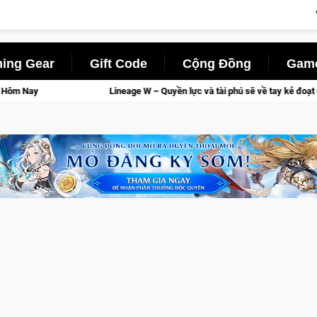
ing Gear
Gift Code
Cộng Đồng
Game
Lineage W – Quyền lực và tài phú sẽ về tay kẻ đoạt được Vương Quyền 