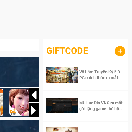
GIFTCODE
+
Võ Lâm Truyền Kỳ 2.0
PC chính thức ra mắt:
Sống lại thanh xuân, giữ
trọn tinh thần Võ Lâm
MU Lục Địa VNG ra mắt,
gửi tặng game thủ bộ
Code cực giá trị