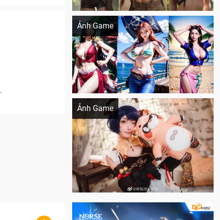
Khi AI Cosplay gái đẹp One Piece
Ảnh Game
.
Cosplay Xiangling siêu cute
Ảnh Game