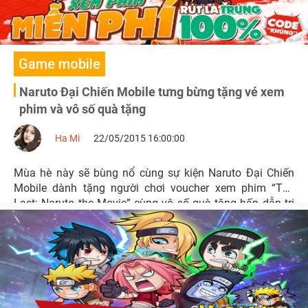
Game mobile
Naruto Đại Chiến Mobile tưng bừng tặng vé xem
phim và vô số quà tặng
Ha Mi
22/05/2015 16:00:00
Mùa hè này sẽ bùng nổ cùng sự kiện Naruto Đại Chiến
Mobile dành tặng người chơi voucher xem phim “The
Last: Naruto the Movie” cùng vô số quà tặng hấp dẫn trị
giá hàng triệu đồng.