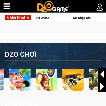
Mới Nhất
 Nhập Closed Beta Norse Saga: Cửu Giới Thức Tỉnh, Săn DJI Osmo Pocket 3 
DZO CHƠI
TOP GAME