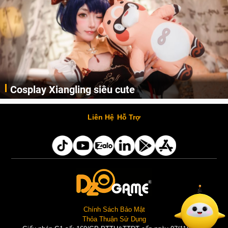
Cosplay Xiangling siêu cute
Cùng thưởng thức những hình ảnh cosplay Xiangling trong Genshin Impact siêu dễ thương của người dùng Weibo "阿包也是兔娘"
Liên Hệ
Hỗ Trợ
Chính Sách Bảo Mật
Thỏa Thuận Sử Dụng