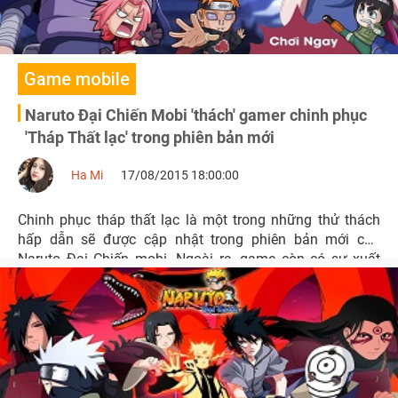
Game mobile
Naruto Đại Chiến Mobi 'thách' gamer chinh phục
'Tháp Thất lạc' trong phiên bản mới
Ha Mi
17/08/2015 18:00:00
Chinh phục tháp thất lạc là một trong những thử thách
hấp dẫn sẽ được cập nhật trong phiên bản mới của
Naruto Đại Chiến mobi .Ngoài ra, game còn có sự xuất
hiện của hai nhân vật mới, các chỉnh sửa lỗi , chức năng
… đảm bảo sẽ mang lại cho người chơi nhiều trải nghiệm
thú vị.