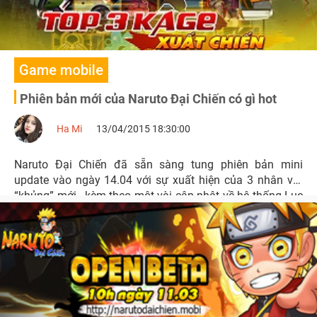
Game mobile
Phiên bản mới của Naruto Đại Chiến có gì hot
Ha Mi
13/04/2015 18:30:00
Naruto Đại Chiến đã sẵn sàng tung phiên bản mini
update vào ngày 14.04 với sự xuất hiện của 3 nhân vật
“khủng” mới , kèm theo một vài cập nhật về hệ thống Lục
Đạo Chuyển Sinh sẽ khiến người chơi cảm thấy cực kỳ
hào hứng.