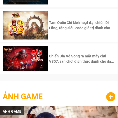
Tam Quốc Chí kích hoạt đại chiến Di
Lăng, tặng siêu code giá trị dành cho
100 độc giả đầu tiên.
Chiến Địa Vô Song ra mắt máy chủ
VS57, sân chơi đích thực dành cho dân
cày
ẢNH GAME
+
ẢNH GAME