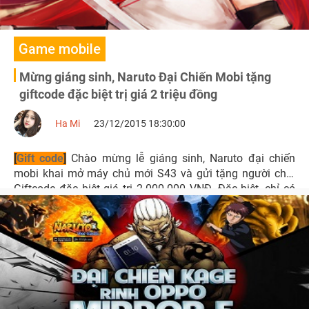
Game mobile
Mừng giáng sinh, Naruto Đại Chiến Mobi tặng
giftcode đặc biệt trị giá 2 triệu đồng
Ha Mi
23/12/2015 18:30:00
[
Gift code
]
Chào mừng lễ giáng sinh, Naruto đại chiến
mobi khai mở máy chủ mới S43 và gửi tặng người chơi
Giftcode đặc biệt giá trị 2.000.000 VNĐ. Đặc biệt, chỉ có
Giftcode Giáng Sinh này mới có items “Huân Chương” để
người chơi tham dự sự kiện đổi vật phẩm ingame trị giá
đến 5.000.00VNĐ