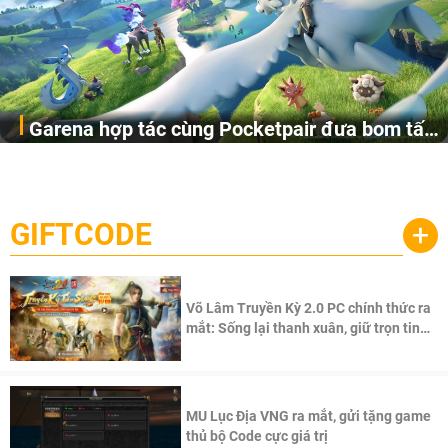
Garena hợp tác cùng Pocketpair đưa bom tấn
Garena Singapore hôm nay đã công bố Palworld Online,
săn thú sinh tồn lên di động với tên gọi
một cuộc phiêu lưu sinh tồn nhiều người chơi mới hiện
Palworld Online
đang được phát triển dựa trên IP Palworld nổi tiếng toàn
cầu, theo giấy phép chính thức từ công ty game Nhật Bản
GIFTCODE
+
Pocketpair, Inc.
Võ Lâm Truyền Kỳ 2.0 PC chính thức ra
mắt: Sống lại thanh xuân, giữ trọn tinh
thần Võ Lâm
MU Lục Địa VNG ra mắt, gửi tặng game
thủ bộ Code cực giá trị