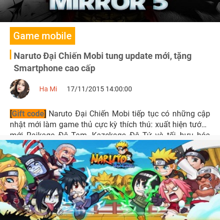
Game mobile
Naruto Đại Chiến Mobi tung update mới, tặng
Smartphone cao cấp
Ha Mi
17/11/2015 14:00:00
[
Gift code
]
Naruto Đại Chiến Mobi tiếp tục có những cập
nhật mới làm game thủ cực kỳ thích thú: xuất hiện tướng
mới Raikage Đệ Tam, Kazekage Đệ Tứ và tối hưu hóa
nhiều tính năng trong game, tặng smartphone trong sự
kiện đặc biệt chào mừng update.