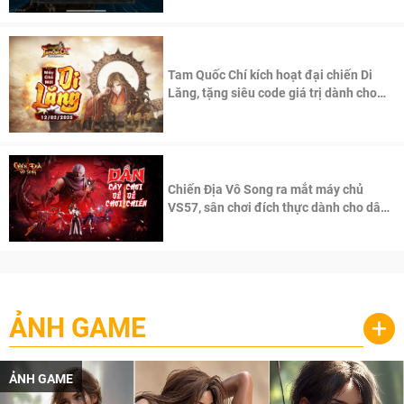
Tam Quốc Chí kích hoạt đại chiến Di
Lăng, tặng siêu code giá trị dành cho
100 độc giả đầu tiên.
Chiến Địa Vô Song ra mắt máy chủ
VS57, sân chơi đích thực dành cho dân
cày
ẢNH GAME
+
ẢNH GAME