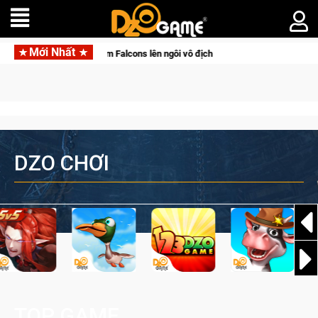
Mới Nhất
ầy cảm xúc, Team Falcons lên ngôi vô địch
DZO CHƠI
TOP GAME