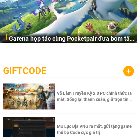
Garena hợp tác cùng Pocketpair đưa bom tấn
Garena Singapore hôm nay đã công bố Palworld Online,
săn thú sinh tồn lên di động với tên gọi
một cuộc phiêu lưu sinh tồn nhiều người chơi mới hiện
Palworld Online
đang được phát triển dựa trên IP Palworld nổi tiếng toàn
cầu, theo giấy phép chính thức từ công ty game Nhật Bản
GIFTCODE
+
Pocketpair, Inc.
Võ Lâm Truyền Kỳ 2.0 PC chính thức ra
mắt: Sống lại thanh xuân, giữ trọn tinh
thần Võ Lâm
MU Lục Địa VNG ra mắt, gửi tặng game
thủ bộ Code cực giá trị