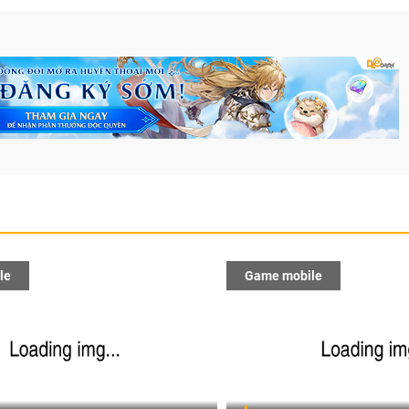
le
Game mobile