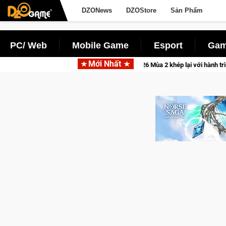
DZONews
DZOStore
Sản Phẩm
PC/ Web
Mobile Game
Esport
Gam
Mới Nhất
 thực
CFVL 2026 Mùa 2 khép lại với hành trình đầy cảm xúc, 