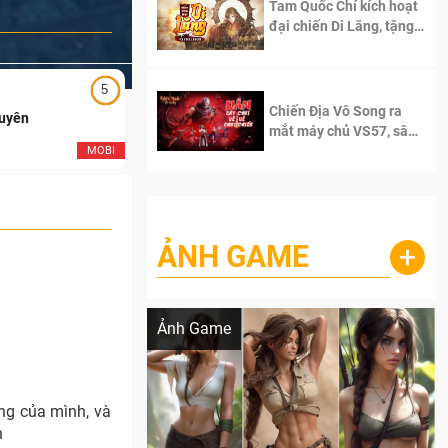
Tam Quốc Chí kích hoạt
đại chiến Di Lăng, tặng
siêu code giá trị dành
cho 100 độc giả đầu
tiên.
5
5
Chiến Địa Vô Song ra
Duyên
Ngạo Thiên Mobile
mắt máy chủ VS57, sân
chơi đích thực dành cho
MOBI
MOB
dân cày
ẢNH GAME
+
Lala Croft vừa nóng vừa xinh dưới nét vẽ
của AI
Ảnh Game
ng của mình, và
n