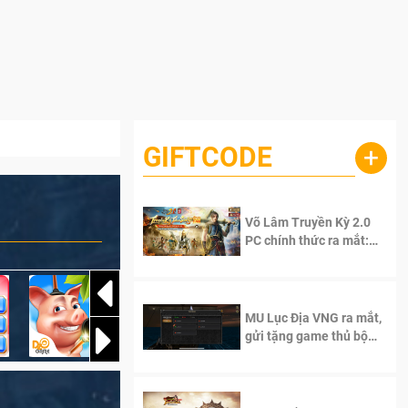
GIFTCODE
+
Võ Lâm Truyền Kỳ 2.0
PC chính thức ra mắt:
Sống lại thanh xuân, giữ
trọn tinh thần Võ Lâm
MU Lục Địa VNG ra mắt,
gửi tặng game thủ bộ
Code cực giá trị