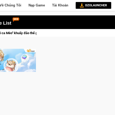
Về Chúng Tôi
Nạp Game
Tài Khoản
 List
ảo thế giới ngầm trong Cat Mafia