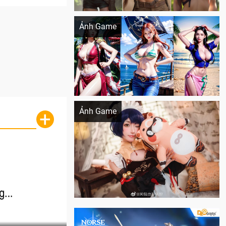
Khi AI Cosplay gái đẹp One Piece
Ảnh Game
Cosplay Xiangling siêu cute
Ảnh Game
+