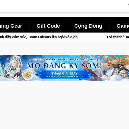
ing Gear
Gift Code
Cộng Đồng
Game
Team Falcons lên ngôi vô địch
Trở thành "Đại ca Mèo" khuấy đ