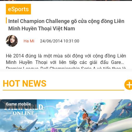
eSports
Intel Champion Challenge gõ cửa cộng đồng Liên
Minh Huyền Thoại Việt Nam
Ha Mi
24/06/2014 10:31:00
Hè 2014 đúng là một mùa sôi động với cộng đồng Liên
Minh Huyền Thoại với liên tiếp các giải đấu Garena
Premier League, Dell Championship Serie A và tiếp theo là
Intel Champion Challenge - một chương trình hoàn toàn
HOT NEWS
mới do Intel Vietnam kết hợp cùng Vietnam Esports triển
khai tại nhiều tỉnh thành trên cả nước.
Game mobile