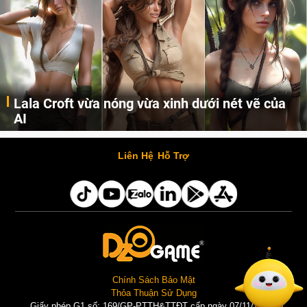
Lala Croft vừa nóng vừa xinh dưới nét vẽ của
AI
Cùng đến với những hình ảnh Lala Croft của Tomb Raider dưới nét vẽ của AI. Một cô nàng xinh đẹp, nóng bỏng nhưng cũng rắn rỏi và mạnh mẽ.
Liên Hệ
Hỗ Trợ
Chính Sách Bảo Mật
Thỏa Thuận Sử Dụng
Giấy phép G1 số: 169/GP-PTTH&TTĐT cấp ngày 07/11/2025 |