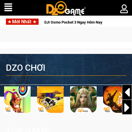
Mới Nhất
 Thức Tỉnh, Săn DJI Osmo Pocket 3 Ngay Hôm Nay
Lineage W –
DZO CHƠI
TOP GAME