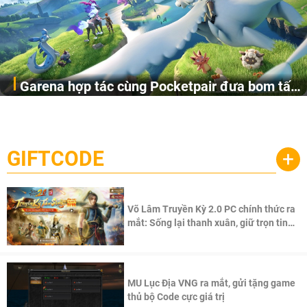
Garena hợp tác cùng Pocketpair đưa bom tấn
Garena Singapore hôm nay đã công bố Palworld Online,
săn thú sinh tồn lên di động với tên gọi
một cuộc phiêu lưu sinh tồn nhiều người chơi mới hiện
Palworld Online
đang được phát triển dựa trên IP Palworld nổi tiếng toàn
cầu, theo giấy phép chính thức từ công ty game Nhật Bản
GIFTCODE
+
Pocketpair, Inc.
Võ Lâm Truyền Kỳ 2.0 PC chính thức ra
mắt: Sống lại thanh xuân, giữ trọn tinh
thần Võ Lâm
MU Lục Địa VNG ra mắt, gửi tặng game
thủ bộ Code cực giá trị