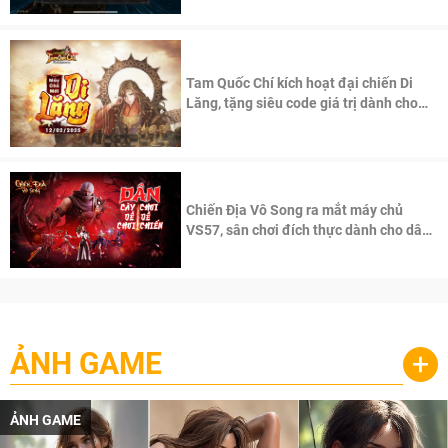
Tam Quốc Chí kích hoạt đại chiến Di
Lăng, tặng siêu code giá trị dành cho
100 độc giả đầu tiên.
Chiến Địa Vô Song ra mắt máy chủ
VS57, sân chơi đích thực dành cho dân
cày
ẢNH GAME
+
ẢNH GAME