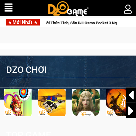
Mới Nhất
orse Saga: Cửu Giới Thức Tỉnh, Săn DJI Osmo Pocket 3 Ngay Hôm Nay
DZO CHƠI
TOP GAME