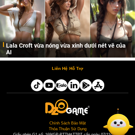
Lala Croft vừa nóng vừa xinh dưới nét vẽ của
AI
Cùng đến với những hình ảnh Lala Croft của Tomb Raider dưới nét vẽ của AI. Một cô nàng xinh đẹp, nóng bỏng nhưng cũng rắn rỏi và mạnh mẽ.
Liên Hệ
Hỗ Trợ
Chính Sách Bảo Mật
Thỏa Thuận Sử Dụng
Giấy phép G1 số: 169/GP-PTTH&TTĐT cấp ngày 07/11/2025 |