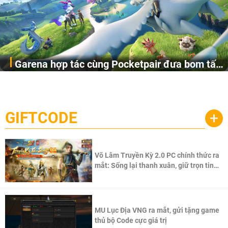
Garena hợp tác cùng Pocketpair đưa bom tấn
Garena Singapore hôm nay đã công bố Palworld Online,
săn thú sinh tồn lên di động với tên gọi
một cuộc phiêu lưu sinh tồn nhiều người chơi mới hiện
Palworld Online
đang được phát triển dựa trên IP Palworld nổi tiếng toàn
cầu, theo giấy phép chính thức từ công ty game Nhật Bản
GIFTCODE
+
Pocketpair, Inc.
Võ Lâm Truyền Kỳ 2.0 PC chính thức ra
mắt: Sống lại thanh xuân, giữ trọn tinh
thần Võ Lâm
MU Lục Địa VNG ra mắt, gửi tặng game
thủ bộ Code cực giá trị