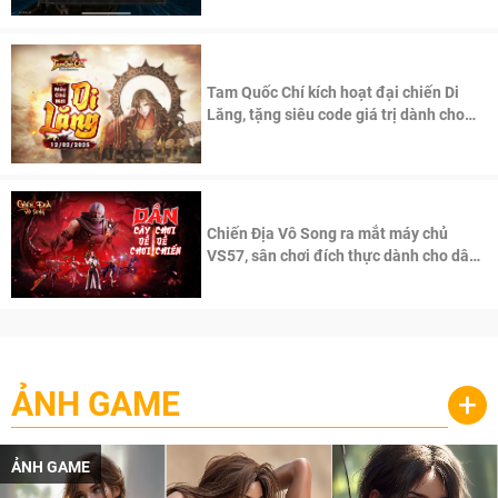
Tam Quốc Chí kích hoạt đại chiến Di
Lăng, tặng siêu code giá trị dành cho
100 độc giả đầu tiên.
Chiến Địa Vô Song ra mắt máy chủ
VS57, sân chơi đích thực dành cho dân
cày
ẢNH GAME
+
ẢNH GAME